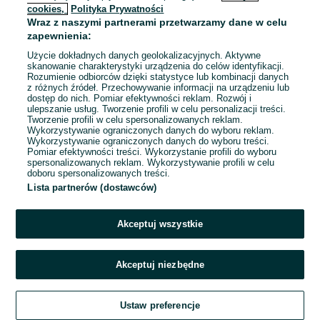
cookies,
Polityka Prywatności
Wraz z naszymi partnerami przetwarzamy dane w celu
To ogłoszenie nie jest już dostępne
zapewnienia:
Użycie dokładnych danych geolokalizacyjnych. Aktywne
skanowanie charakterystyki urządzenia do celów identyfikacji.
Rozumienie odbiorców dzięki statystyce lub kombinacji danych
Przejdź na stronę główną
z różnych źródeł. Przechowywanie informacji na urządzeniu lub
dostęp do nich. Pomiar efektywności reklam. Rozwój i
ulepszanie usług. Tworzenie profili w celu personalizacji treści.
Tworzenie profili w celu spersonalizowanych reklam.
Wykorzystywanie ograniczonych danych do wyboru reklam.
Wykorzystywanie ograniczonych danych do wyboru treści.
Pomiar efektywności treści. Wykorzystanie profili do wyboru
spersonalizowanych reklam. Wykorzystywanie profili w celu
doboru spersonalizowanych treści.
Lista partnerów (dostawców)
Akceptuj wszystkie
Akceptuj niezbędne
Ustaw preferencje