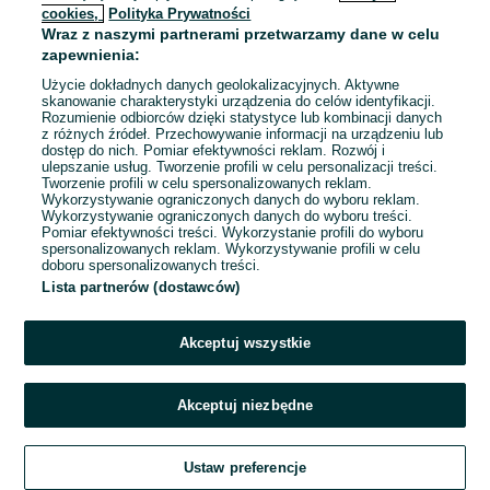
cookies,
Polityka Prywatności
Wraz z naszymi partnerami przetwarzamy dane w celu
To ogłoszenie nie jest już dostępne
zapewnienia:
Użycie dokładnych danych geolokalizacyjnych. Aktywne
skanowanie charakterystyki urządzenia do celów identyfikacji.
Rozumienie odbiorców dzięki statystyce lub kombinacji danych
Przejdź na stronę główną
z różnych źródeł. Przechowywanie informacji na urządzeniu lub
dostęp do nich. Pomiar efektywności reklam. Rozwój i
ulepszanie usług. Tworzenie profili w celu personalizacji treści.
Tworzenie profili w celu spersonalizowanych reklam.
Wykorzystywanie ograniczonych danych do wyboru reklam.
Wykorzystywanie ograniczonych danych do wyboru treści.
Pomiar efektywności treści. Wykorzystanie profili do wyboru
spersonalizowanych reklam. Wykorzystywanie profili w celu
doboru spersonalizowanych treści.
Lista partnerów (dostawców)
Akceptuj wszystkie
Akceptuj niezbędne
Ustaw preferencje