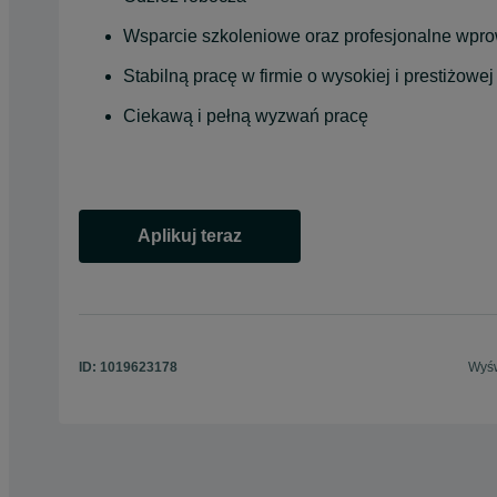
Wsparcie szkoleniowe oraz profesjonalne wpr
Stabilną pracę w firmie o wysokiej i prestiżowej
Ciekawą i pełną wyzwań pracę
Aplikuj teraz
opens in a new tab
ID:
1019623178
Wyśw