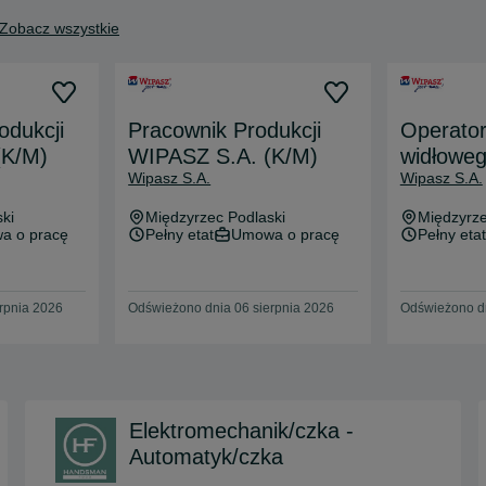
Zobacz wszystkie
odukcji
Pracownik Produkcji
Operato
(K/M)
WIPASZ S.A. (K/M)
widłowe
Wipasz S.A.
Wipasz S.A.
składow
S.A. (K/
ki
Międzyrzec Podlaski
Międzyrze
a o pracę
Pełny etat
Umowa o pracę
Pełny etat
rpnia 2026
Odświeżono dnia 06 sierpnia 2026
Odświeżono dn
Elektromechanik/czka -
Automatyk/czka