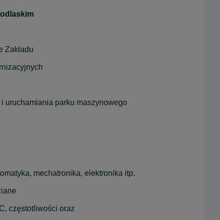
Podlaskim
e Zakładu
rnizacyjnych
cji i uruchamiania parku maszynowego
matyka, mechatronika, elektronika itp.
ziane
, częstotliwości oraz