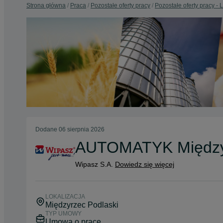
Strona główna
Praca
Pozostałe oferty pracy
Pozostałe oferty pracy - 
Dodane
06 sierpnia 2026
AUTOMATYK Międzyr
Wipasz S.A.
Dowiedz się więcej
LOKALIZACJA
Międzyrzec Podlaski
TYP UMOWY
Umowa o pracę