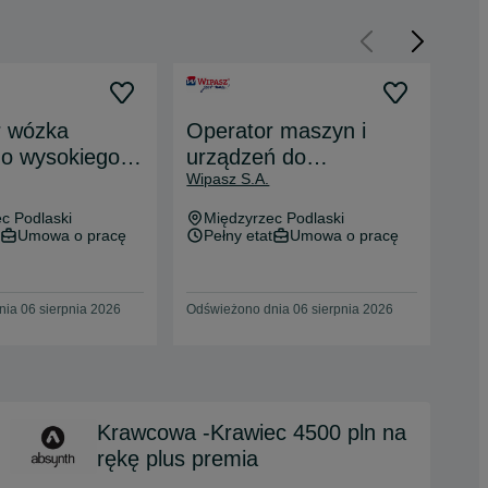
r wózka
Operator maszyn i
Ma
go wysokiego
urządzeń do
ma
Wipasz S.A.
Wip
ania WIPASZ
przetwórstwa drobiu
św
M)
WIPASZ S.A. (K/M)
(K
c Podlaski
Międzyrzec Podlaski
M
Umowa o pracę
Pełny etat
Umowa o pracę
P
ia 06 sierpnia 2026
Odświeżono dnia 06 sierpnia 2026
Odśw
Krawcowa -Krawiec 4500 pln na
rękę plus premia