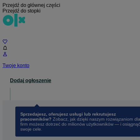
Przejdź do głównej części
Przejdź do stopki
Czat
Twoje konto
Dodaj ogłoszenie
Dla biznesu
opens in a new tab
Sprzedajesz, oferujesz usługi lub rekrutujesz
pracowników?
Zobacz, jak dzięki naszym rozwiązaniom dl
firm możesz dotrzeć do milionów użytkowników — i osiągną
swoje cele.