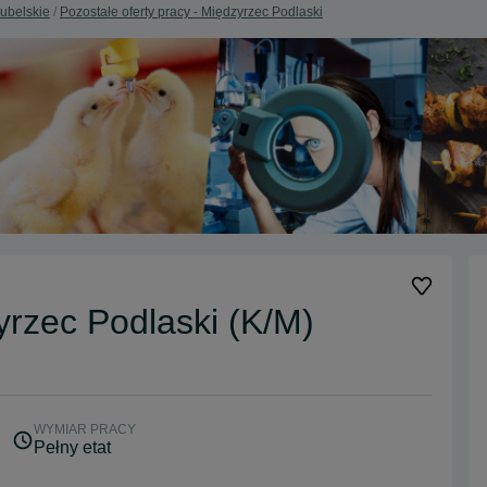
Lubelskie
Pozostałe oferty pracy - Międzyrzec Podlaski
zec Podlaski (K/M)
WYMIAR PRACY
Pełny etat