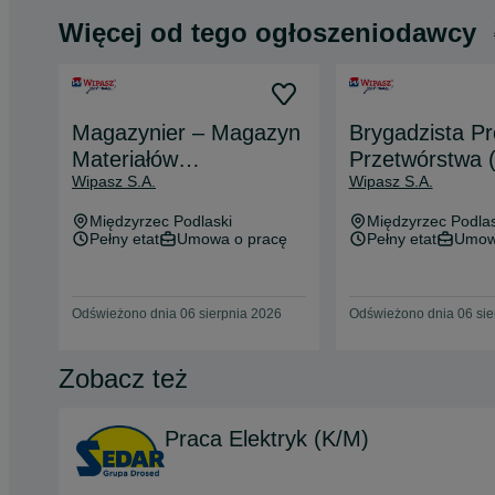
Więcej od tego ogłoszeniodawcy
Magazynier – Magazyn
Brygadzista Pr
Materiałów
Przetwórstwa 
Wipasz S.A.
Wipasz S.A.
Pomocniczych (K/M)
Międzyrzec Podlaski
Międzyrzec Podlas
Pełny etat
Umowa o pracę
Pełny etat
Umow
Odświeżono dnia 06 sierpnia 2026
Odświeżono dnia 06 sie
Zobacz też
Praca Elektryk (K/M)