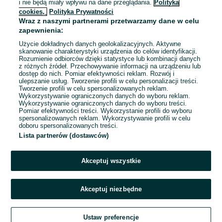
i nie będą miały wpływu na dane przeglądania.
Polityka
cookies,
Polityka Prywatności
Specjalistka / Specjalista ds. szkód
Wraz z naszymi partnerami przetwarzamy dane w celu
komunikacyjnych (K/M/N)
zapewnienia:
7 000 - 11 000 zł / mies. brutto
Jasin
Użycie dokładnych danych geolokalizacyjnych. Aktywne
skanowanie charakterystyki urządzenia do celów identyfikacji.
Pełny etat
Rozumienie odbiorców dzięki statystyce lub kombinacji danych
Umowa o pracę
z różnych źródeł. Przechowywanie informacji na urządzeniu lub
dostęp do nich. Pomiar efektywności reklam. Rozwój i
Odpowiednie doświadczenie zawodowe
ulepszanie usług. Tworzenie profili w celu personalizacji treści.
Tworzenie profili w celu spersonalizowanych reklam.
Wykorzystywanie ograniczonych danych do wyboru reklam.
05 sierpnia 2026
Wykorzystywanie ograniczonych danych do wyboru treści.
Pomiar efektywności treści. Wykorzystanie profili do wyboru
spersonalizowanych reklam. Wykorzystywanie profili w celu
doboru spersonalizowanych treści.
Lista partnerów (dostawców)
Strona główna
Praca
Produkcja
Obsługa produkcji
Obsługa
produkcji - Wielkopolskie
Obsługa produkcji - Nagradowice
Akceptuj wszystkie
KATEGORIA
Akceptuj niezbędne
Zadzwoń / SMS
Aplikuj teraz
opens in a new 
Ustaw preferencje