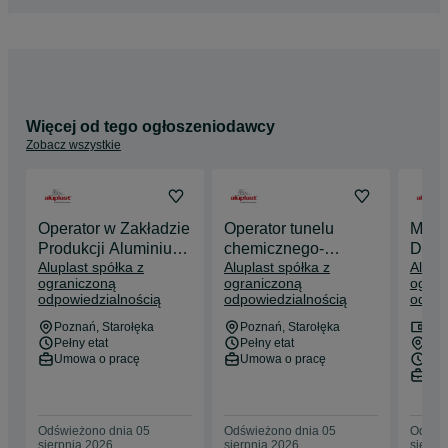
funkcjonowania firmy. Wybierz obszar funkcjonowania firmy: 
obszar produkcji, sprzedaży lub finansowo-administracyjny, 
aby zapoznać się ze specyfiką jego pracy.
Więcej od tego ogłoszeniodawcy
Zobacz wszystkie
Operator w Zakładzie
Operator tunelu
Młod
Produkcji Aluminium
chemicznego-
Dzial
Aluplast spółka z
Aluplast spółka z
Alupla
(k/m) Poznań
Technik
(k/m) Aluplast Prac
ograniczoną
ograniczoną
ogran
Aluplast
przygotowania
Bezp
odpowiedzialnością
odpowiedzialnością
odpow
chemicznego (k/m)
Poznań
, Starołęka
Poznań
, Starołęka
do 7
Pełny etat
Pełny etat
Nag
Umowa o pracę
Umowa o pracę
Pełn
Umo
Odświeżono dnia 05
Odświeżono dnia 05
Odświe
sierpnia 2026
sierpnia 2026
sierpn