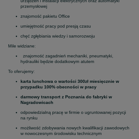
urządzeń i instalacji elektrycznych oraz automatyki 
przemysłowej
znajomość pakietu Office
umiejętność pracy pod presją czasu
chęć zgłębiania wiedzy i samorozwoju
Mile widziane:
  znajomość zagadnień mechaniki, pneumatyki, 
hydrauliki będzie dodatkowym atutem
To oferujemy:
karta lunchowa o wartości 300zł miesięcznie w 
przypadku 100% obecności w pracy
darmowy transport z Poznania do fabryki w 
Nagradowicach
odpowiedzialną pracę w firmie o ugruntowanej pozycji 
na rynku
możliwość zdobywania nowych kwalifikacji zawodowych 
w nowoczesnym środowisku technicznym