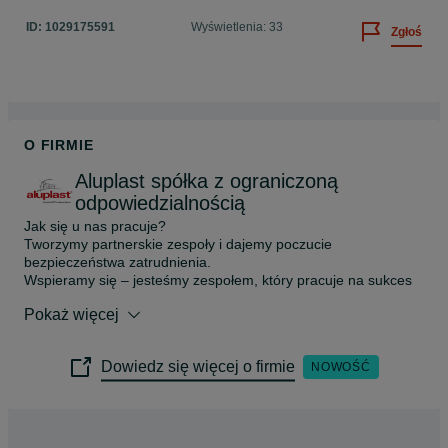
ID:
1029175591
Wyświetlenia: 33
Zgłoś
O FIRMIE
Aluplast spółka z ograniczoną
odpowiedzialnością
Jak się u nas pracuje?

Tworzymy partnerskie zespoły i dajemy poczucie 
bezpieczeństwa zatrudnienia.

Wspieramy się – jesteśmy zespołem, który pracuje na sukces 
firmy.

Pokaż więcej
Inwestujemy w pracowników i dbamy o dobrą atmosferę w 
zespołach.

Każdy pracownik ma realny wpływ na standardy i ulepszenia w 
Dowiedz się więcej o firmie
NOWOŚĆ
firmie.

W pierwszej kolejności szukamy pracowników w strukturach 
naszej firmy.

Dzień w firmie

Pracujemy w różnych trybach w zależności od obszaru 