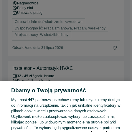
Nagradowice
Pełny etat
Umowa o pracę
Odpowiednie doświadczenie zawodowe
Dyspozycyjność: Praca zmianowa, Praca w weekendy
Miejsce pracy: W siedzibie firmy
Odświeżono dnia 31 lipca 2026
Instalator – Automatyk HVAC
32 - 45 zł / godz. brutto
Poznań
, Stare Miasto
Pełny etat
Dbamy o Twoją prywatność
Umowa zlecenie
Odpowiednie doświadczenie zawodowe
My i nasi
447
partnerzy przechowujemy lub uzyskujemy dostęp
do informacji na urządzeniu, takich jak unikalne identyfikatory w
Miejsce pracy: Częste podróże służbowe
plikach cookie w celu przetwarzania danych osobowych.
Użytkownik może zaakceptować wybory lub zarządzać nimi,
Odświeżono dnia 04 sierpnia 2026
klikając poniżej lub w dowolnym momencie na stronie polityki
prywatności. Te wybory będą sygnalizowane naszym partnerom