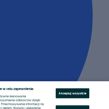
e w celu zapewnienia:
Akceptuj wszystkie
ktywne skanowanie
. Rozumienie odbiorców dzięki
ł. Przechowywanie informacji na
i reklam. Rozwój i ulepszanie