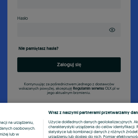
Hasło
Nie pamiętasz hasła?
Zaloguj się
Kontynuując za pośrednictwem jednego z dostawców
wskazanych powyżej, akceptuję
Regulamin serwisu
OLX.pl w
jego aktualnym brzmieniu.
Wraz z naszymi partnerami przetwarzamy dan
Użycie dokładnych danych geolokalizacyjnych. A
cji na urządzeniu,
charakterystyki urządzenia do celów identyfikacji
ia danych osobowych.
statystyce lub kombinacji danych z różnych źróde
niżej lub w
urządzeniu lub dostęp do nich. Pomiar efektywnośc