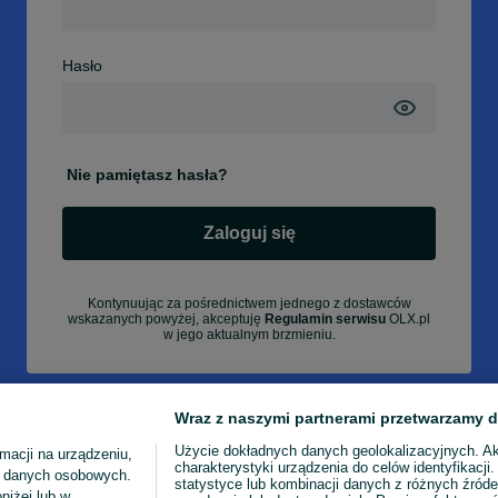
Hasło
Nie pamiętasz hasła?
Zaloguj się
Kontynuując za pośrednictwem jednego z dostawców
wskazanych powyżej, akceptuję
Regulamin serwisu
OLX.pl
w jego aktualnym brzmieniu.
Wraz z naszymi partnerami przetwarzamy d
Użycie dokładnych danych geolokalizacyjnych. A
macji na urządzeniu,
charakterystyki urządzenia do celów identyfikacji
ia danych osobowych.
statystyce lub kombinacji danych z różnych źróde
niżej lub w