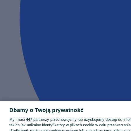
Dbamy o Twoją prywatność
My i nasi
447
partnerzy przechowujemy lub uzyskujemy dostęp do infor
takich jak unikalne identyfikatory w plikach cookie w celu przetwarzan
Użytkownik może zaakceptować wybory lub zarządzać nimi, klikając po