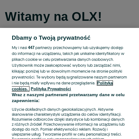
Witamy na OLX!
Dbamy o Twoją prywatność
Kontynuuj przez Facebooka
My i nasi
partnerzy przechowujemy lub uzyskujemy dostęp
447
do informacji na urządzeniu, takich jak unikalne identyfikatory w
Kontynuuj przez konto Apple
plikach cookie w celu przetwarzania danych osobowych.
Użytkownik może zaakceptować wybory lub zarządzać nimi,
klikając poniżej lub w dowolnym momencie na stronie polityki
prywatności. Te wybory będą sygnalizowane naszym partnerom
Kontynuuj przez konto Google
i nie będą miały wpływu na dane przeglądania.
Polityka
cookies,
Polityka Prywatności
Wraz z naszymi partnerami przetwarzamy dane w celu
LUB
zapewnienia:
Zaloguj się
Załóż konto
Użycie dokładnych danych geolokalizacyjnych. Aktywne
skanowanie charakterystyki urządzenia do celów identyfikacji.
Rozumienie odbiorców dzięki statystyce lub kombinacji danych
E-mail
z różnych źródeł. Przechowywanie informacji na urządzeniu lub
dostęp do nich. Pomiar efektywności reklam. Rozwój i
ulepszanie usług. Tworzenie profili w celu personalizacji treści.
Tworzenie profili w celu spersonalizowanych reklam.