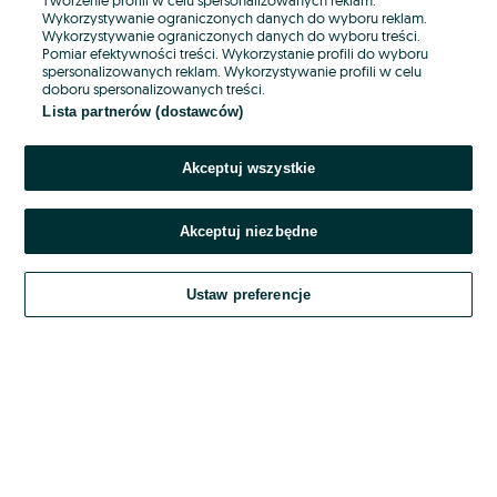
Wykorzystywanie ograniczonych danych do wyboru reklam.
Wykorzystywanie ograniczonych danych do wyboru treści.
Hasło
Pomiar efektywności treści. Wykorzystanie profili do wyboru
spersonalizowanych reklam. Wykorzystywanie profili w celu
doboru spersonalizowanych treści.
Lista partnerów (dostawców)
Nie pamiętasz hasła?
Akceptuj wszystkie
Zaloguj się
Akceptuj niezbędne
Kontynuując za pośrednictwem jednego z dostawców wskazanych powyżej,
akceptuję
OLX.pl w jego aktualnym brzmieniu.
Ustaw preferencje
Regulamin serwisu