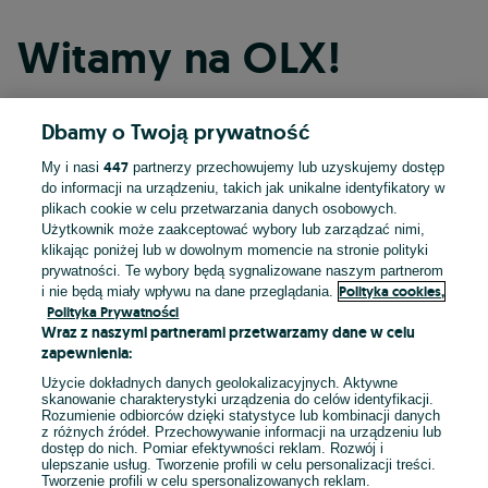
Witamy na OLX!
Dbamy o Twoją prywatność
Kontynuuj przez Facebooka
447
My i nasi
partnerzy przechowujemy lub uzyskujemy dostęp
do informacji na urządzeniu, takich jak unikalne identyfikatory w
Kontynuuj przez konto Apple
plikach cookie w celu przetwarzania danych osobowych.
Użytkownik może zaakceptować wybory lub zarządzać nimi,
klikając poniżej lub w dowolnym momencie na stronie polityki
prywatności. Te wybory będą sygnalizowane naszym partnerom
Kontynuuj przez konto Google
Polityka cookies,
i nie będą miały wpływu na dane przeglądania.
Polityka Prywatności
Wraz z naszymi partnerami przetwarzamy dane w celu
LUB
zapewnienia:
Zaloguj się
Załóż konto
Użycie dokładnych danych geolokalizacyjnych. Aktywne
skanowanie charakterystyki urządzenia do celów identyfikacji.
Rozumienie odbiorców dzięki statystyce lub kombinacji danych
E-mail
z różnych źródeł. Przechowywanie informacji na urządzeniu lub
dostęp do nich. Pomiar efektywności reklam. Rozwój i
ulepszanie usług. Tworzenie profili w celu personalizacji treści.
Tworzenie profili w celu spersonalizowanych reklam.