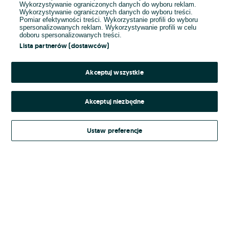
Wykorzystywanie ograniczonych danych do wyboru reklam.
Wykorzystywanie ograniczonych danych do wyboru treści.
Hasło
Pomiar efektywności treści. Wykorzystanie profili do wyboru
spersonalizowanych reklam. Wykorzystywanie profili w celu
doboru spersonalizowanych treści.
Lista partnerów (dostawców)
Nie pamiętasz hasła?
Akceptuj wszystkie
Zaloguj się
Akceptuj niezbędne
Kontynuując za pośrednictwem jednego z dostawców wskazanych powyżej,
Ustaw preferencje
Regulamin serwisu
akceptuję
OLX.pl w jego aktualnym brzmieniu.