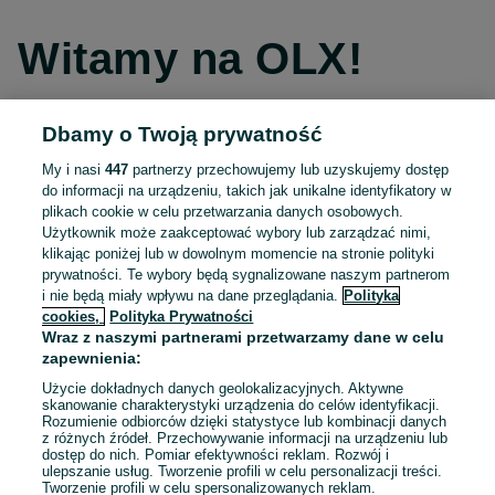
Witamy na OLX!
Dbamy o Twoją prywatność
Kontynuuj przez Facebooka
My i nasi
447
partnerzy przechowujemy lub uzyskujemy dostęp
do informacji na urządzeniu, takich jak unikalne identyfikatory w
Kontynuuj przez konto Apple
plikach cookie w celu przetwarzania danych osobowych.
Użytkownik może zaakceptować wybory lub zarządzać nimi,
klikając poniżej lub w dowolnym momencie na stronie polityki
prywatności. Te wybory będą sygnalizowane naszym partnerom
Kontynuuj przez konto Google
i nie będą miały wpływu na dane przeglądania.
Polityka
cookies,
Polityka Prywatności
Wraz z naszymi partnerami przetwarzamy dane w celu
LUB
zapewnienia:
Zaloguj się
Załóż konto
Użycie dokładnych danych geolokalizacyjnych. Aktywne
skanowanie charakterystyki urządzenia do celów identyfikacji.
Rozumienie odbiorców dzięki statystyce lub kombinacji danych
E-mail
z różnych źródeł. Przechowywanie informacji na urządzeniu lub
dostęp do nich. Pomiar efektywności reklam. Rozwój i
ulepszanie usług. Tworzenie profili w celu personalizacji treści.
Tworzenie profili w celu spersonalizowanych reklam.