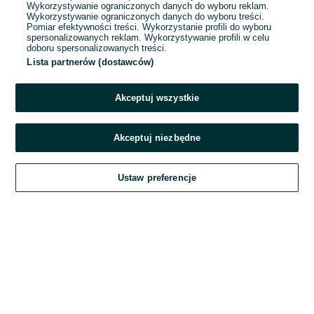
Wykorzystywanie ograniczonych danych do wyboru reklam.
Wykorzystywanie ograniczonych danych do wyboru treści.
Hasło
Pomiar efektywności treści. Wykorzystanie profili do wyboru
spersonalizowanych reklam. Wykorzystywanie profili w celu
doboru spersonalizowanych treści.
Lista partnerów (dostawców)
Nie pamiętasz hasła?
Akceptuj wszystkie
Zaloguj się
Akceptuj niezbędne
Kontynuując za pośrednictwem jednego z dostawców wskazanych powyżej,
Ustaw preferencje
akceptuję
Regulamin serwisu
OLX.pl w jego aktualnym brzmieniu.