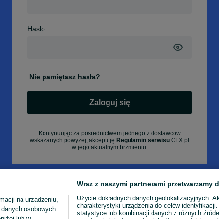
Hasło
Nie pamiętasz hasła?
Zaloguj się
Kontynuując za pośrednictwem jednego z dostawców
wskazanych powyżej, akceptuję
Regulamin serwisu
OLX.pl
w jego aktualnym brzmieniu.
Wraz z naszymi partnerami przetwarzamy d
Użycie dokładnych danych geolokalizacyjnych. A
macji na urządzeniu,
charakterystyki urządzenia do celów identyfikacji
ia danych osobowych.
statystyce lub kombinacji danych z różnych źróde
niżej lub w