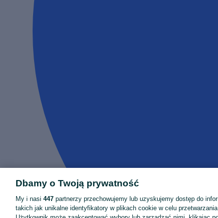
Dbamy o Twoją prywatność
My i nasi
447
partnerzy przechowujemy lub uzyskujemy dostęp do infor
takich jak unikalne identyfikatory w plikach cookie w celu przetwarzan
Użytkownik może zaakceptować wybory lub zarządzać nimi, klikając po