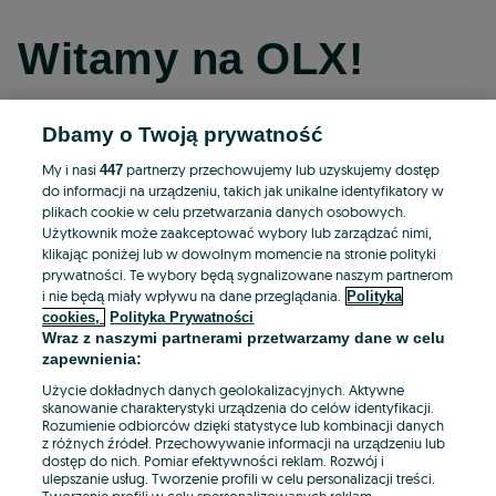
Witamy na OLX!
Dbamy o Twoją prywatność
Kontynuuj przez Facebooka
My i nasi
partnerzy przechowujemy lub uzyskujemy dostęp
447
do informacji na urządzeniu, takich jak unikalne identyfikatory w
Kontynuuj przez konto Apple
plikach cookie w celu przetwarzania danych osobowych.
Użytkownik może zaakceptować wybory lub zarządzać nimi,
klikając poniżej lub w dowolnym momencie na stronie polityki
prywatności. Te wybory będą sygnalizowane naszym partnerom
Kontynuuj przez konto Google
i nie będą miały wpływu na dane przeglądania.
Polityka
cookies,
Polityka Prywatności
Wraz z naszymi partnerami przetwarzamy dane w celu
LUB
zapewnienia:
Zaloguj się
Załóż konto
Użycie dokładnych danych geolokalizacyjnych. Aktywne
skanowanie charakterystyki urządzenia do celów identyfikacji.
Rozumienie odbiorców dzięki statystyce lub kombinacji danych
E-mail
z różnych źródeł. Przechowywanie informacji na urządzeniu lub
dostęp do nich. Pomiar efektywności reklam. Rozwój i
ulepszanie usług. Tworzenie profili w celu personalizacji treści.
Tworzenie profili w celu spersonalizowanych reklam.