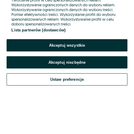
Wykorzystywanie ograniczonych danych do wyboru reklam.
Wykorzystywanie ograniczonych danych do wyboru treści.
Hasło
Pomiar efektywności treści. Wykorzystanie profili do wyboru
spersonalizowanych reklam. Wykorzystywanie profili w celu
doboru spersonalizowanych treści.
Lista partnerów (dostawców)
Nie pamiętasz hasła?
Akceptuj wszystkie
Zaloguj się
Akceptuj niezbędne
Kontynuując za pośrednictwem jednego z dostawców wskazanych powyżej,
akceptuję
OLX.pl w jego aktualnym brzmieniu.
Ustaw preferencje
Regulamin serwisu