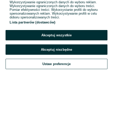
Wykorzystywanie ograniczonych danych do wyboru reklam.
Wykorzystywanie ograniczonych danych do wyboru treści.
Hasło
Pomiar efektywności treści. Wykorzystanie profili do wyboru
spersonalizowanych reklam. Wykorzystywanie profili w celu
doboru spersonalizowanych treści.
Lista partnerów (dostawców)
Nie pamiętasz hasła?
Akceptuj wszystkie
Zaloguj się
Akceptuj niezbędne
Kontynuując za pośrednictwem jednego z dostawców wskazanych powyżej,
Ustaw preferencje
akceptuję
Regulamin serwisu
OLX.pl w jego aktualnym brzmieniu.