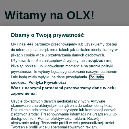
Witamy na OLX!
Dbamy o Twoją prywatność
Kontynuuj przez Facebooka
My i nasi
447
partnerzy przechowujemy lub uzyskujemy dostęp
do informacji na urządzeniu, takich jak unikalne identyfikatory w
Kontynuuj przez konto Apple
plikach cookie w celu przetwarzania danych osobowych.
Użytkownik może zaakceptować wybory lub zarządzać nimi,
klikając poniżej lub w dowolnym momencie na stronie polityki
prywatności. Te wybory będą sygnalizowane naszym partnerom
Kontynuuj przez konto Google
i nie będą miały wpływu na dane przeglądania.
Polityka
cookies,
Polityka Prywatności
Wraz z naszymi partnerami przetwarzamy dane w celu
LUB
zapewnienia:
Zaloguj się
Załóż konto
Użycie dokładnych danych geolokalizacyjnych. Aktywne
skanowanie charakterystyki urządzenia do celów identyfikacji.
Rozumienie odbiorców dzięki statystyce lub kombinacji danych
E-mail
z różnych źródeł. Przechowywanie informacji na urządzeniu lub
dostęp do nich. Pomiar efektywności reklam. Rozwój i
ulepszanie usług. Tworzenie profili w celu personalizacji treści.
Tworzenie profili w celu spersonalizowanych reklam.