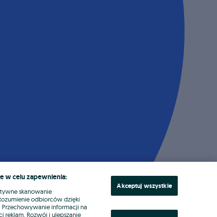
e w celu zapewnienia:
Akceptuj wszystkie
ktywne skanowanie
. Rozumienie odbiorców dzięki
ł. Przechowywanie informacji na
i reklam. Rozwój i ulepszanie