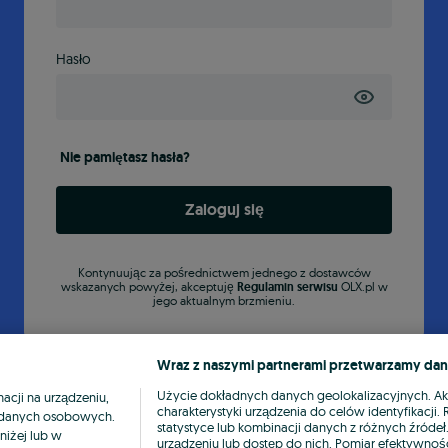
Hasło
Nie pamiętasz hasła?
Zaloguj się
Kontynuując za pośrednictwem jednego z dostawców
wskazanych powyżej, akceptuję
Regulamin serwisu
OLX.pl w
jego aktualnym brzmieniu.
Wraz z naszymi partnerami przetwarzamy dan
Użycie dokładnych danych geolokalizacyjnych. A
cji na urządzeniu,
charakterystyki urządzenia do celów identyfikacji
ia danych osobowych.
statystyce lub kombinacji danych z różnych źróde
niżej lub w
urządzeniu lub dostęp do nich. Pomiar efektywnośc