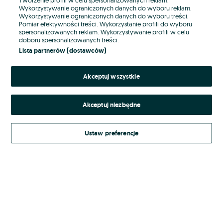
Wykorzystywanie ograniczonych danych do wyboru reklam.
Wykorzystywanie ograniczonych danych do wyboru treści.
Hasło
Pomiar efektywności treści. Wykorzystanie profili do wyboru
spersonalizowanych reklam. Wykorzystywanie profili w celu
doboru spersonalizowanych treści.
Lista partnerów (dostawców)
Nie pamiętasz hasła?
Akceptuj wszystkie
Zaloguj się
Akceptuj niezbędne
Kontynuując za pośrednictwem jednego z dostawców wskazanych powyżej,
akceptuję
Regulamin serwisu
OLX.pl w jego aktualnym brzmieniu.
Ustaw preferencje