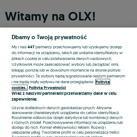
Witamy na OLX!
Dbamy o Twoją prywatność
Kontynuuj przez Facebooka
My i nasi
447
partnerzy przechowujemy lub uzyskujemy dostęp
do informacji na urządzeniu, takich jak unikalne identyfikatory w
Kontynuuj przez konto Apple
plikach cookie w celu przetwarzania danych osobowych.
Użytkownik może zaakceptować wybory lub zarządzać nimi,
klikając poniżej lub w dowolnym momencie na stronie polityki
prywatności. Te wybory będą sygnalizowane naszym partnerom
Kontynuuj przez konto Google
i nie będą miały wpływu na dane przeglądania.
Polityka
cookies,
Polityka Prywatności
Wraz z naszymi partnerami przetwarzamy dane w celu
LUB
zapewnienia:
Zaloguj się
Załóż konto
Użycie dokładnych danych geolokalizacyjnych. Aktywne
skanowanie charakterystyki urządzenia do celów identyfikacji.
Rozumienie odbiorców dzięki statystyce lub kombinacji danych
E-mail
z różnych źródeł. Przechowywanie informacji na urządzeniu lub
dostęp do nich. Pomiar efektywności reklam. Rozwój i
ulepszanie usług. Tworzenie profili w celu personalizacji treści.
Tworzenie profili w celu spersonalizowanych reklam.