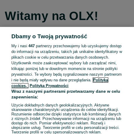
Witamy na OLX!
Dbamy o Twoją prywatność
Kontynuuj przez Facebooka
My i nasi
447
partnerzy przechowujemy lub uzyskujemy dostęp
do informacji na urządzeniu, takich jak unikalne identyfikatory w
Kontynuuj przez konto Apple
plikach cookie w celu przetwarzania danych osobowych.
Użytkownik może zaakceptować wybory lub zarządzać nimi,
klikając poniżej lub w dowolnym momencie na stronie polityki
prywatności. Te wybory będą sygnalizowane naszym partnerom
Kontynuuj przez konto Google
i nie będą miały wpływu na dane przeglądania.
Polityka
cookies,
Polityka Prywatności
Wraz z naszymi partnerami przetwarzamy dane w celu
LUB
zapewnienia:
Zaloguj się
Załóż konto
Użycie dokładnych danych geolokalizacyjnych. Aktywne
skanowanie charakterystyki urządzenia do celów identyfikacji.
Rozumienie odbiorców dzięki statystyce lub kombinacji danych
E-mail
z różnych źródeł. Przechowywanie informacji na urządzeniu lub
dostęp do nich. Pomiar efektywności reklam. Rozwój i
ulepszanie usług. Tworzenie profili w celu personalizacji treści.
Tworzenie profili w celu spersonalizowanych reklam.