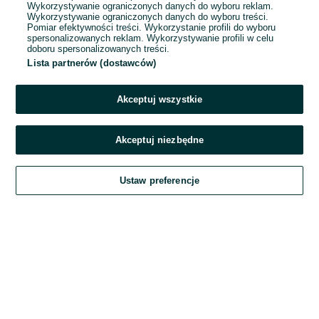
Wykorzystywanie ograniczonych danych do wyboru reklam.
Wykorzystywanie ograniczonych danych do wyboru treści.
Hasło
Pomiar efektywności treści. Wykorzystanie profili do wyboru
spersonalizowanych reklam. Wykorzystywanie profili w celu
doboru spersonalizowanych treści.
Lista partnerów (dostawców)
Nie pamiętasz hasła?
Akceptuj wszystkie
Zaloguj się
Akceptuj niezbędne
Kontynuując za pośrednictwem jednego z dostawców wskazanych powyżej,
Ustaw preferencje
akceptuję
Regulamin serwisu
OLX.pl w jego aktualnym brzmieniu.