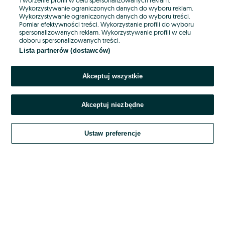
Wykorzystywanie ograniczonych danych do wyboru reklam.
Wykorzystywanie ograniczonych danych do wyboru treści.
Hasło
Pomiar efektywności treści. Wykorzystanie profili do wyboru
spersonalizowanych reklam. Wykorzystywanie profili w celu
doboru spersonalizowanych treści.
Lista partnerów (dostawców)
Nie pamiętasz hasła?
Akceptuj wszystkie
Zaloguj się
Akceptuj niezbędne
Kontynuując za pośrednictwem jednego z dostawców wskazanych powyżej,
akceptuję
OLX.pl w jego aktualnym brzmieniu.
Ustaw preferencje
Regulamin serwisu