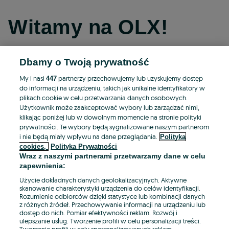
Witamy na OLX!
Dbamy o Twoją prywatność
Kontynuuj przez Facebooka
My i nasi
partnerzy przechowujemy lub uzyskujemy dostęp
447
do informacji na urządzeniu, takich jak unikalne identyfikatory w
Kontynuuj przez konto Apple
plikach cookie w celu przetwarzania danych osobowych.
Użytkownik może zaakceptować wybory lub zarządzać nimi,
klikając poniżej lub w dowolnym momencie na stronie polityki
prywatności. Te wybory będą sygnalizowane naszym partnerom
Kontynuuj przez konto Google
i nie będą miały wpływu na dane przeglądania.
Polityka
cookies,
Polityka Prywatności
Wraz z naszymi partnerami przetwarzamy dane w celu
LUB
zapewnienia:
Zaloguj się
Załóż konto
Użycie dokładnych danych geolokalizacyjnych. Aktywne
skanowanie charakterystyki urządzenia do celów identyfikacji.
Rozumienie odbiorców dzięki statystyce lub kombinacji danych
E-mail
z różnych źródeł. Przechowywanie informacji na urządzeniu lub
dostęp do nich. Pomiar efektywności reklam. Rozwój i
ulepszanie usług. Tworzenie profili w celu personalizacji treści.
Tworzenie profili w celu spersonalizowanych reklam.