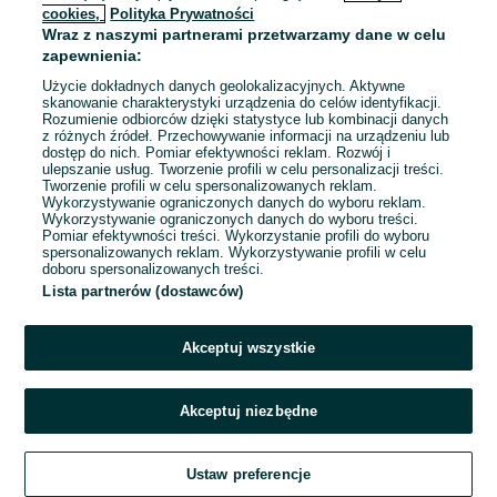
cookies,
Polityka Prywatności
Wraz z naszymi partnerami przetwarzamy dane w celu
To ogłoszenie nie jest już dostępne
zapewnienia:
Użycie dokładnych danych geolokalizacyjnych. Aktywne
skanowanie charakterystyki urządzenia do celów identyfikacji.
Rozumienie odbiorców dzięki statystyce lub kombinacji danych
Przejdź na stronę główną
z różnych źródeł. Przechowywanie informacji na urządzeniu lub
dostęp do nich. Pomiar efektywności reklam. Rozwój i
ulepszanie usług. Tworzenie profili w celu personalizacji treści.
Tworzenie profili w celu spersonalizowanych reklam.
Wykorzystywanie ograniczonych danych do wyboru reklam.
Wykorzystywanie ograniczonych danych do wyboru treści.
Pomiar efektywności treści. Wykorzystanie profili do wyboru
spersonalizowanych reklam. Wykorzystywanie profili w celu
doboru spersonalizowanych treści.
Lista partnerów (dostawców)
Akceptuj wszystkie
Akceptuj niezbędne
Ustaw preferencje