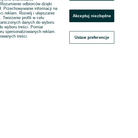
. Rozumienie odbiorców dzięki
ł. Przechowywanie informacji na
ci reklam. Rozwój i ulepszanie
Akceptuj niezbędne
. Tworzenie profili w celu
raniczonych danych do wyboru
o wyboru treści. Pomiar
boru spersonalizowanych reklam.
zowanych treści.
Ustaw preferencje