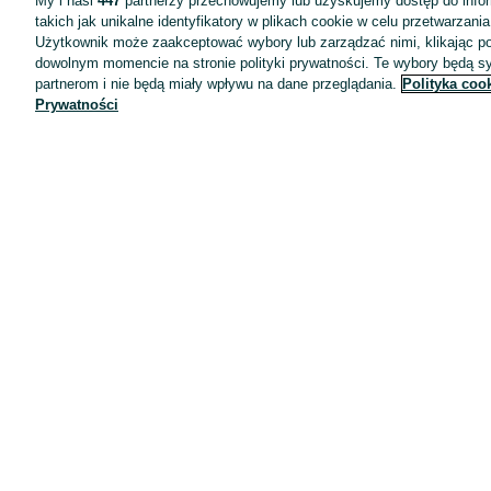
My i nasi
447
partnerzy przechowujemy lub uzyskujemy dostęp do infor
takich jak unikalne identyfikatory w plikach cookie w celu przetwarzan
Użytkownik może zaakceptować wybory lub zarządzać nimi, klikając po
dowolnym momencie na stronie polityki prywatności. Te wybory będą 
partnerom i nie będą miały wpływu na dane przeglądania.
Polityka coo
Prywatności
Aplikacje mobilne OLX.pl
Pomoc
Wyróżnione ogłoszenia
Oferta dla firm
Blog
Regulamin
Polityka prywatności
Reklama
Informacja o realizowanej strategii podatkowej