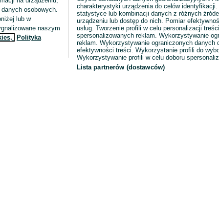
macji na urządzeniu,
charakterystyki urządzenia do celów identyfikacji
ia danych osobowych.
statystyce lub kombinacji danych z różnych źróde
niżej lub w
urządzeniu lub dostęp do nich. Pomiar efektywnoś
sygnalizowane naszym
usług. Tworzenie profili w celu personalizacji treści
spersonalizowanych reklam. Wykorzystywanie og
kies,
Polityka
reklam. Wykorzystywanie ograniczonych danych d
efektywności treści. Wykorzystanie profili do wy
Wykorzystywanie profili w celu doboru spersonali
Lista partnerów (dostawców)