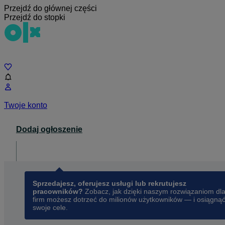
Przejdź do głównej części
Przejdź do stopki
Czat
Twoje konto
Dodaj ogłoszenie
Dla biznesu
opens in a new tab
Sprzedajesz, oferujesz usługi lub rekrutujesz
pracowników?
Zobacz, jak dzięki naszym rozwiązaniom dl
firm możesz dotrzeć do milionów użytkowników — i osiągną
swoje cele.