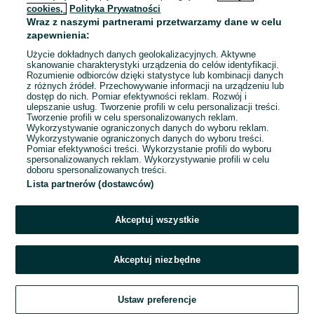
cookies,
Polityka Prywatności
Wraz z naszymi partnerami przetwarzamy dane w celu
To ogłoszenie nie jest już dostępne
zapewnienia:
Użycie dokładnych danych geolokalizacyjnych. Aktywne
skanowanie charakterystyki urządzenia do celów identyfikacji.
Rozumienie odbiorców dzięki statystyce lub kombinacji danych
Przejdź na stronę główną
z różnych źródeł. Przechowywanie informacji na urządzeniu lub
dostęp do nich. Pomiar efektywności reklam. Rozwój i
ulepszanie usług. Tworzenie profili w celu personalizacji treści.
Tworzenie profili w celu spersonalizowanych reklam.
Wykorzystywanie ograniczonych danych do wyboru reklam.
Wykorzystywanie ograniczonych danych do wyboru treści.
Pomiar efektywności treści. Wykorzystanie profili do wyboru
spersonalizowanych reklam. Wykorzystywanie profili w celu
doboru spersonalizowanych treści.
Lista partnerów (dostawców)
Akceptuj wszystkie
Akceptuj niezbędne
Ustaw preferencje