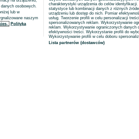
macji na urządzeniu,
charakterystyki urządzenia do celów identyfikacji
ia danych osobowych.
statystyce lub kombinacji danych z różnych źróde
niżej lub w
urządzeniu lub dostęp do nich. Pomiar efektywnoś
sygnalizowane naszym
usług. Tworzenie profili w celu personalizacji treści
spersonalizowanych reklam. Wykorzystywanie og
kies,
Polityka
reklam. Wykorzystywanie ograniczonych danych d
efektywności treści. Wykorzystanie profili do wy
Wykorzystywanie profili w celu doboru spersonali
Lista partnerów (dostawców)