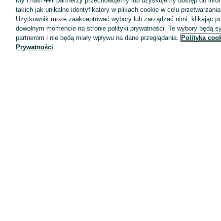
My i nasi
447
partnerzy przechowujemy lub uzyskujemy dostęp do infor
takich jak unikalne identyfikatory w plikach cookie w celu przetwarzan
Użytkownik może zaakceptować wybory lub zarządzać nimi, klikając po
dowolnym momencie na stronie polityki prywatności. Te wybory będą 
partnerom i nie będą miały wpływu na dane przeglądania.
Polityka coo
Prywatności
Aplikacje mobilne OLX.pl
Pomoc
Wyróżnione ogłoszenia
Oferta dla firm
Blog
Regulamin
Polityka prywatności
Reklama
Informacja o realizowanej strategii podatkowej