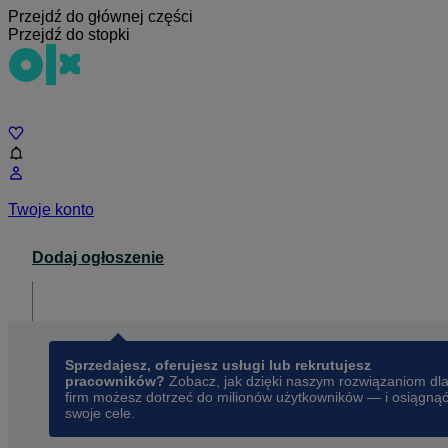
Przejdź do głównej części
Przejdź do stopki
Czat
Twoje konto
Dodaj ogłoszenie
Dla biznesu
opens in a new tab
Sprzedajesz, oferujesz usługi lub rekrutujesz
pracowników?
Zobacz, jak dzięki naszym rozwiązaniom dl
firm możesz dotrzeć do milionów użytkowników — i osiągną
swoje cele.