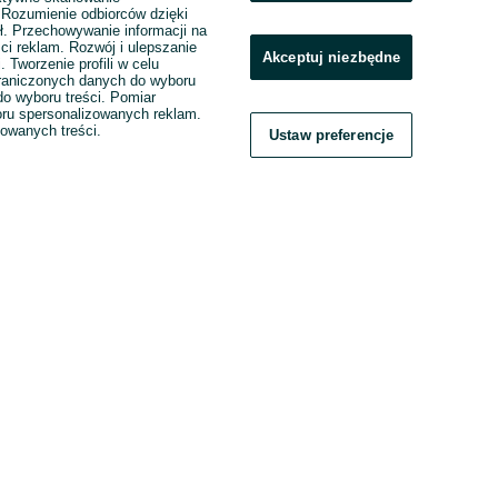
. Rozumienie odbiorców dzięki
ł. Przechowywanie informacji na
ci reklam. Rozwój i ulepszanie
Akceptuj niezbędne
. Tworzenie profili w celu
raniczonych danych do wyboru
o wyboru treści. Pomiar
boru spersonalizowanych reklam.
zowanych treści.
Ustaw preferencje