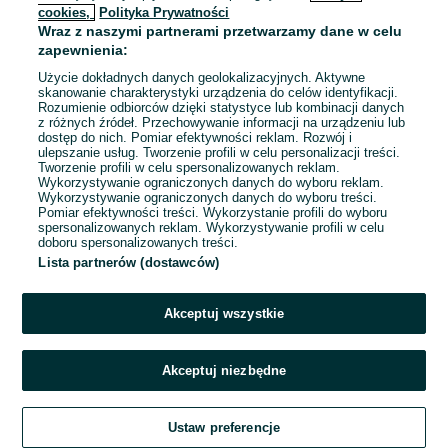
cookies,
Polityka Prywatności
Wraz z naszymi partnerami przetwarzamy dane w celu
To ogłoszenie nie jest już dostępne
zapewnienia:
Użycie dokładnych danych geolokalizacyjnych. Aktywne
skanowanie charakterystyki urządzenia do celów identyfikacji.
Rozumienie odbiorców dzięki statystyce lub kombinacji danych
Przejdź na stronę główną
z różnych źródeł. Przechowywanie informacji na urządzeniu lub
dostęp do nich. Pomiar efektywności reklam. Rozwój i
ulepszanie usług. Tworzenie profili w celu personalizacji treści.
Tworzenie profili w celu spersonalizowanych reklam.
Wykorzystywanie ograniczonych danych do wyboru reklam.
Wykorzystywanie ograniczonych danych do wyboru treści.
Pomiar efektywności treści. Wykorzystanie profili do wyboru
spersonalizowanych reklam. Wykorzystywanie profili w celu
doboru spersonalizowanych treści.
Lista partnerów (dostawców)
Akceptuj wszystkie
Akceptuj niezbędne
Ustaw preferencje