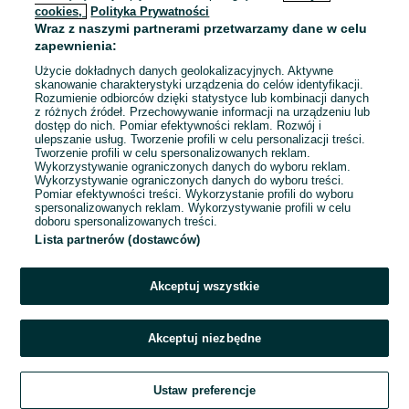
cookies,
Polityka Prywatności
Wraz z naszymi partnerami przetwarzamy dane w celu
To ogłoszenie nie jest już dostępne
zapewnienia:
Użycie dokładnych danych geolokalizacyjnych. Aktywne
skanowanie charakterystyki urządzenia do celów identyfikacji.
Rozumienie odbiorców dzięki statystyce lub kombinacji danych
Przejdź na stronę główną
z różnych źródeł. Przechowywanie informacji na urządzeniu lub
dostęp do nich. Pomiar efektywności reklam. Rozwój i
ulepszanie usług. Tworzenie profili w celu personalizacji treści.
Tworzenie profili w celu spersonalizowanych reklam.
Wykorzystywanie ograniczonych danych do wyboru reklam.
Wykorzystywanie ograniczonych danych do wyboru treści.
Pomiar efektywności treści. Wykorzystanie profili do wyboru
spersonalizowanych reklam. Wykorzystywanie profili w celu
doboru spersonalizowanych treści.
Lista partnerów (dostawców)
Akceptuj wszystkie
Akceptuj niezbędne
Ustaw preferencje