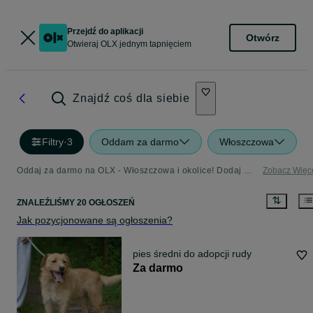
Przejdź do aplikacji
Otwórz
Otwieraj OLX jednym tapnięciem
Znajdź coś dla siebie
Filtry
·
3
Oddam za darmo
Włoszczowa
Oddaj za darmo na OLX - Włoszczowa i okolice! Dodaj ofertę w kategorii Oddam za Darmo
Zobacz Więc
ZNALEŹLIŚMY 20 OGŁOSZEŃ
Jak pozycjonowane są ogłoszenia?
pies średni do adopcji rudy
Za darmo