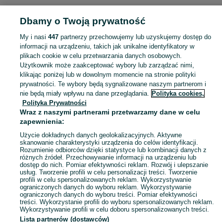
KATEGORIA
Dbamy o Twoją prywatność
Popularne wyszukiwania
My i nasi
447
partnerzy przechowujemy lub uzyskujemy dostęp do
szczeniaki
drewno
informacji na urządzeniu, takich jak unikalne identyfikatory w
plikach cookie w celu przetwarzania danych osobowych.
Użytkownik może zaakceptować wybory lub zarządzać nimi,
Masz coś, czego już nie potrzebujesz? Wejdź na OLX, dodaj ofertę w kategorii Oddam za darmo i oddaj swój przedmiot za darmo! - Włoszczowa i okolice!
Zobacz Więc
klikając poniżej lub w dowolnym momencie na stronie polityki
prywatności. Te wybory będą sygnalizowane naszym partnerom i
nie będą miały wpływu na dane przeglądania.
Polityka cookies,
Mapa kategorii
Polityka Prywatności
Mapa miejscowości
Wraz z naszymi partnerami przetwarzamy dane w celu
zapewnienia:
Mapa ministron
Użycie dokładnych danych geolokalizacyjnych. Aktywne
Popularne wyszukiwania
skanowanie charakterystyki urządzenia do celów identyfikacji.
Rozumienie odbiorców dzięki statystyce lub kombinacji danych z
różnych źródeł. Przechowywanie informacji na urządzeniu lub
dostęp do nich. Pomiar efektywności reklam. Rozwój i ulepszanie
usług. Tworzenie profili w celu personalizacji treści. Tworzenie
profili w celu spersonalizowanych reklam. Wykorzystywanie
ograniczonych danych do wyboru reklam. Wykorzystywanie
ograniczonych danych do wyboru treści. Pomiar efektywności
treści. Wykorzystanie profili do wyboru spersonalizowanych reklam.
Wykorzystywanie profili w celu doboru spersonalizowanych treści.
Lista partnerów (dostawców)