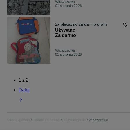
Włoszczowa
01 sierpnia 2026
2x plecaczki za darmo gratis
Używane
Za darmo
Włoszczowa
01 sierpnia 2026
1
z
2
Dalej
Strona główna
Oddam za darmo
Świętokrzyskie
Włoszczowa