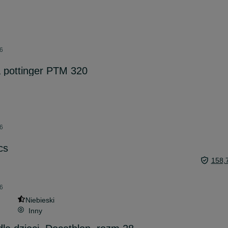
26
a pottinger PTM 320
26
cs
158,
26
Niebieski
Inny