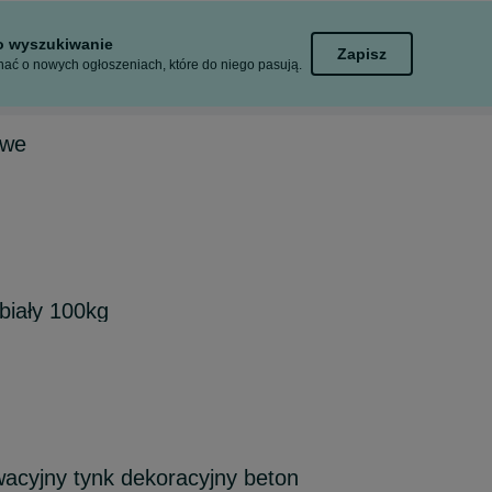
to wyszukiwanie
Zapisz
ać o nowych ogłoszeniach, które do niego pasują.
owe
biały 100kg
acyjny tynk dekoracyjny beton