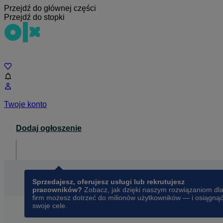
Przejdź do głównej części
Przejdź do stopki
Czat
Twoje konto
Dodaj ogłoszenie
Dla biznesu
opens in a new tab
Sprzedajesz, oferujesz usługi lub rekrutujesz
pracowników?
Zobacz, jak dzięki naszym rozwiązaniom dl
firm możesz dotrzeć do milionów użytkowników — i osiągną
swoje cele.