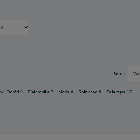
Sortuj:
Wyb
m i Ogród
6
Elektronika
7
Moda
8
Rolnictwo
8
Zwierzęta
17