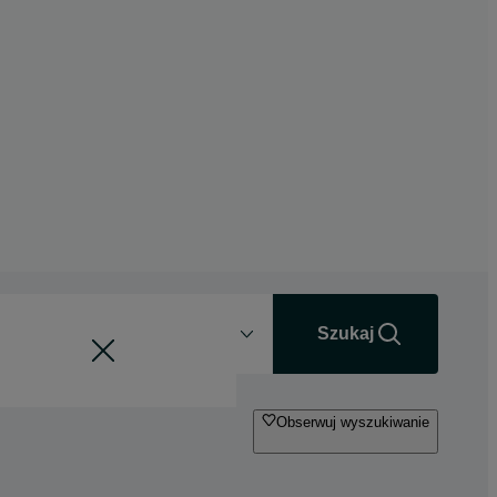
Odległość
+0 km
Szukaj
Obserwuj wyszukiwanie