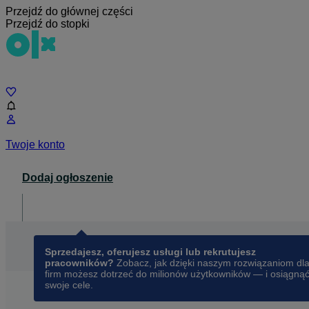
Przejdź do głównej części
Przejdź do stopki
Czat
Twoje konto
Dodaj ogłoszenie
Dla biznesu
opens in a new tab
Sprzedajesz, oferujesz usługi lub rekrutujesz
pracowników?
Zobacz, jak dzięki naszym rozwiązaniom dl
firm możesz dotrzeć do milionów użytkowników — i osiągną
swoje cele.