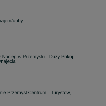
najem/doby
y Nocleg w Przemyślu - Duży Pokój
najecia
ie Przemyśl Centrum - Turystów,