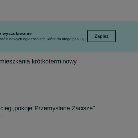
to wyszukiwanie
Zapisz
ać o nowych ogłoszeniach, które do niego pasują.
mieszkania krótkoterminowy
oclegi,pokoje"Przemyślane Zacisze"
.