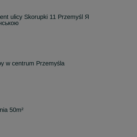
nt ulicy Skorupki 11 Przemyśl Я
нською
by w centrum Przemyśla
nia 50m²