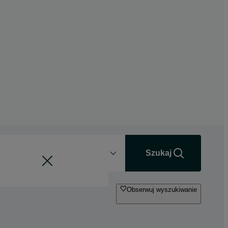
Odległość
+0 km
Szukaj
Obserwuj wyszukiwanie