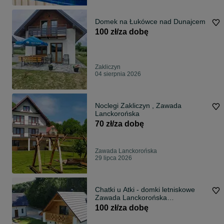
Domek na Łukówce nad Dunajcem
100 zł/za dobę
Zakliczyn
04 sierpnia 2026
Noclegi Zakliczyn , Zawada
Lanckorońska
70 zł/za dobę
Zawada Lanckorońska
29 lipca 2026
Chatki u Atki - domki letniskowe
Zawada Lanckorońska
(apartamenty)
100 zł/za dobę