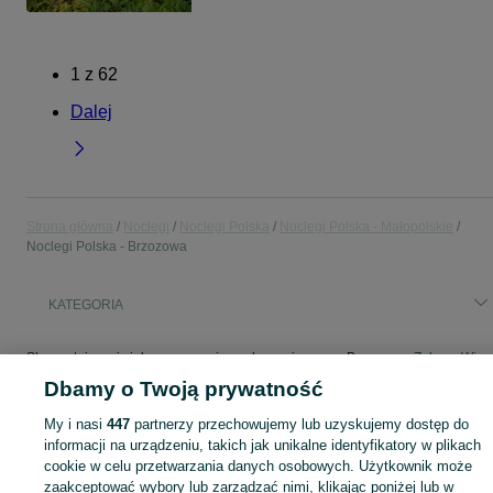
1
z
62
Dalej
Strona główna
Noclegi
Noclegi Polska
Noclegi Polska - Małopolskie
Noclegi Polska - Brzozowa
KATEGORIA
Skorzystaj z największego serwisu ogłoszeniowego - Brzozowa i okolice! - kupuj lub sprzedawaj jeszcze wygodniej w kategorii Noclegi Polska!
Zobacz Więc
Dbamy o Twoją prywatność
Mapa kategorii
My i nasi
447
partnerzy przechowujemy lub uzyskujemy dostęp do
Mapa miejscowości
informacji na urządzeniu, takich jak unikalne identyfikatory w plikach
cookie w celu przetwarzania danych osobowych. Użytkownik może
Mapa ministron
zaakceptować wybory lub zarządzać nimi, klikając poniżej lub w