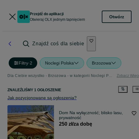
Przejdź do aplikacji
Otwórz
Otwieraj OLX jednym tapnięciem
Znajdź coś dla siebie
Filtry
·
2
Noclegi Polska
Brzozowa
Dla Ciebie wszystko - Brzozowa - w kategorii Noclegi Polska
Zobacz Więc
ZNALEŹLIŚMY 1 OGŁOSZENIE
Jak pozycjonowane są ogłoszenia?
Dom Na wyłączność; blisko lasu,
prywatność
250 zł/za dobę