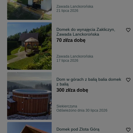
Zawada Lanckorońska
21 lipca 2026
Domek do wynajęcia Zakliczyn,
Zawada Lanckorońska
70 zł/za dobę
Zawada Lanckorońska
17 lipca 2026
Dom w górach z balią balia domek
z balią
300 zł/za dobę
Siekierczyna
Odświeżono dnia 30 lipca 2026
Domek pod Zlota Górą