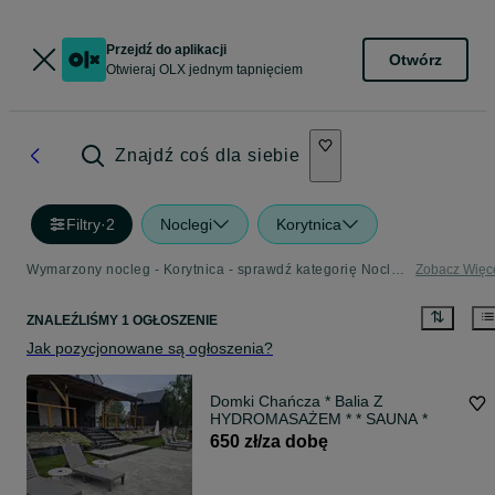
Przejdź do aplikacji
Otwórz
Otwieraj OLX jednym tapnięciem
Znajdź coś dla siebie
Filtry
·
2
Noclegi
Korytnica
Wymarzony nocleg - Korytnica - sprawdź kategorię Noclegi
Zobacz Więc
ZNALEŹLIŚMY 1 OGŁOSZENIE
Jak pozycjonowane są ogłoszenia?
Domki Chańcza * Balia Z
HYDROMASAŻEM * * SAUNA *
650 zł/za dobę