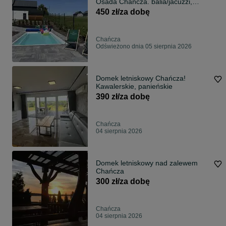
Osada Chańcza. balia/jacuzzi,
basen, sauna, klimatyzacja, parking
450 zł/za dobę
Chańcza
Odświeżono dnia 05 sierpnia 2026
Domek letniskowy Chańcza!
Kawalerskie, panieńskie
390 zł/za dobę
Chańcza
04 sierpnia 2026
Domek letniskowy nad zalewem
Chańcza
300 zł/za dobę
Chańcza
04 sierpnia 2026