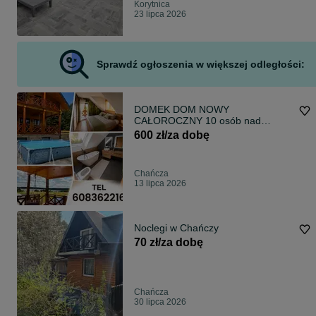
Korytnica
23 lipca 2026
Sprawdź ogłoszenia w większej odległości:
DOMEK DOM NOWY
CAŁOROCZNY 10 osób nad
zalawem Chańcza blisko zalewu
600 zł/za dobę
JAKUZZI WIDOKOWA CHAŃCZA
Chańcza
13 lipca 2026
Noclegi w Chańczy
70 zł/za dobę
Chańcza
30 lipca 2026