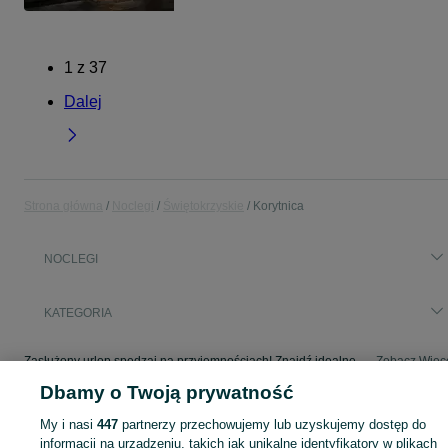
1
z
37
Dalej
Strona główna
Noclegi
Świętokrzyskie
Korytnica
NOCLEGI
KATEGORIA
Zasłużony urlop spędzaj na przyjemnościach! Znajdź idealne miejsce na wypoczynek w kategorii Noclegi na OLX - Korytnica i okolice!
Zobacz Więc
Dbamy o Twoją prywatność
Mapa kategorii
My i nasi
447
partnerzy przechowujemy lub uzyskujemy dostęp do
Mapa miejscowości
informacji na urządzeniu, takich jak unikalne identyfikatory w plikach