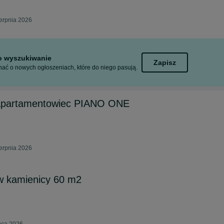
erpnia 2026
to wyszukiwanie
Zapisz
ać o nowych ogłoszeniach, które do niego pasują.
 apartamentowiec PIANO ONE
erpnia 2026
w kamienicy 60 m2