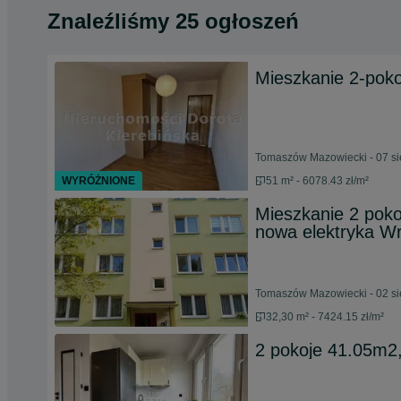
Znaleźliśmy 25 ogłoszeń
Mieszkanie 2-poko
Tomaszów Mazowiecki - 07 si
WYRÓŻNIONE
51 m² - 6078.43 zł/m²
Mieszkanie 2 pokoj
nowa elektryka W
Tomaszów Mazowiecki - 02 si
32,30 m² - 7424.15 zł/m²
2 pokoje 41.05m2,