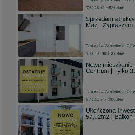
Tomaszów Mazowiecki - 17 li
60,76 m² - 4526 zł/m²
Sprzedam atrakcy
Maz . Zapraszam 
Tomaszów Mazowiecki - Odświ
78 m² - 9615.38 zł/m²
Nowe mieszkanie | 
Centrum | Tylko 31
Tomaszów Mazowiecki - Odświ
42,61 m² - 7300 zł/m²
Ukończona Inwest
57,02m2 | Balkon