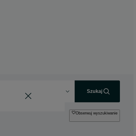
Odległość
+0 km
Szukaj
Obserwuj wyszukiwanie