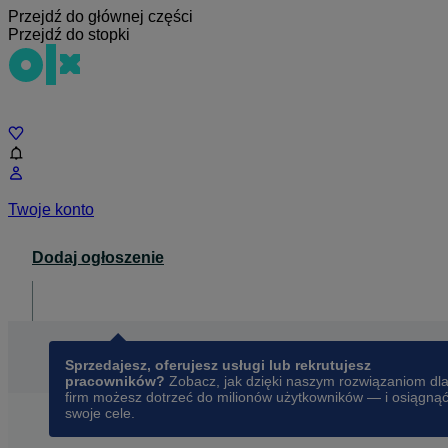
Przejdź do głównej części
Przejdź do stopki
Czat
Twoje konto
Dodaj ogłoszenie
Dla biznesu
opens in a new tab
Sprzedajesz, oferujesz usługi lub rekrutujesz
pracowników?
Zobacz, jak dzięki naszym rozwiązaniom dl
firm możesz dotrzeć do milionów użytkowników — i osiągną
swoje cele.