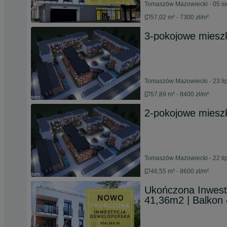
Tomaszów Mazowiecki - 05 si
57,02 m² - 7300 zł/m²
3-pokojowe miesz
Tomaszów Mazowiecki - 23 li
57,89 m² - 8400 zł/m²
2-pokojowe mieszk
Tomaszów Mazowiecki - 22 li
46,55 m² - 8600 zł/m²
Ukończona Inwest
41,36m2 | Balkon