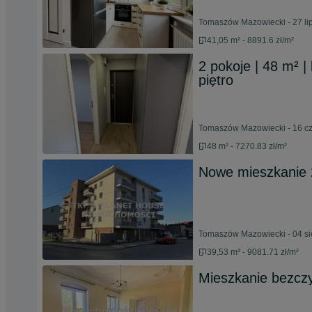
Tomaszów Mazowiecki - 27 li
41,05 m² - 8891.6 zł/m²
2 pokoje | 48 m² |
piętro
Tomaszów Mazowiecki - 16 c
48 m² - 7270.83 zł/m²
Nowe mieszkanie 2
Tomaszów Mazowiecki - 04 si
39,53 m² - 9081.71 zł/m²
Mieszkanie bezcz