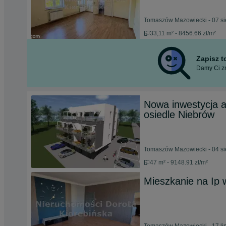
Tomaszów Mazowiecki - 07 si
33,11 m² - 8456.66 zł/m²
Zapisz 
Damy Ci zn
Nowa inwestycja
osiedle Niebrów
Tomaszów Mazowiecki - 04 si
47 m² - 9148.91 zł/m²
Mieszkanie na Ip 