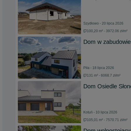
Szydłowo - 20 lipca 2026
100,20 m² - 3972.06 zł/m²
Dom w zabudowie 
Piła - 18 lipca 2026
131 m² - 6068.7 zł/m²
Dom Osiedle Słon
Kotuń - 10 lipca 2026
105,01 m² - 7570.71 zł/m²
Dom wolnostojący 