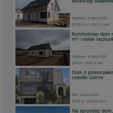
wodociąg światłow
Szydłowo - 14 lipca 2026
126,51 m² - 6315.71 zł/m²
Komfortowy dom ni
m² | niskie rachun
Szydłowo - 14 lipca 2026
95 m² - 7042.11 zł/m²
Dom z potencjałem 
osiedle Górne
Piła - 15 lipca 2026
379 m² - 2031.66 zł/m²
Na sprzedaż dom,