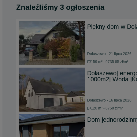
Znaleźliśmy 3 ogłoszenia
Piękny dom w Dol
Dolaszewo - 21 lipca 2026
159 m² - 9735.85 zł/m²
Dolaszewo| energ
1000m2| Woda |Ka
Dolaszewo - 16 lipca 2026
120 m² - 6750 zł/m²
Dom jednorodzinn