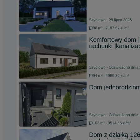
Szydłowo - 29 lipca 2026
86 m² - 7197.67 zł/m²
Komfortowy dom | 9
rachunki |kanaliz
Szydłowo - Odświeżono dnia 
94 m² - 4989.36 zł/m²
Dom jednorodzinn
Szydłowo - Odświeżono dnia 
103 m² - 9514.56 zł/m²
Dom z działką 126