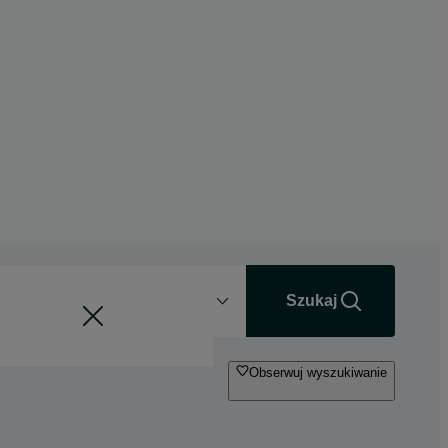
Odległość
+0 km
Szukaj
Obserwuj wyszukiwanie