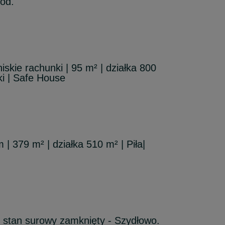
ód.
skie rachunki | 95 m² | działka 800
ki | Safe House
| 379 m² | działka 510 m² | Piła|
 stan surowy zamknięty - Szydłowo.