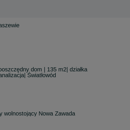
aszewie
ooszczędny dom | 135 m2| działka
nalizacja| Światłowód
y wolnostojący Nowa Zawada