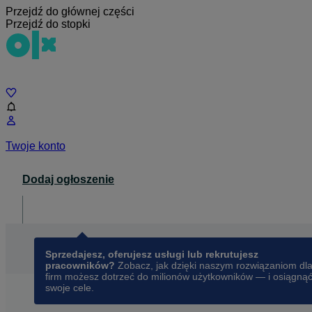
Przejdź do głównej części
Przejdź do stopki
Czat
Twoje konto
Dodaj ogłoszenie
Dla biznesu
opens in a new tab
Sprzedajesz, oferujesz usługi lub rekrutujesz
pracowników?
Zobacz, jak dzięki naszym rozwiązaniom dl
firm możesz dotrzeć do milionów użytkowników — i osiągną
swoje cele.