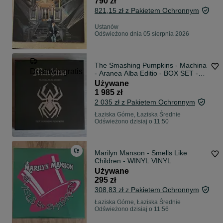
790 zł
821,15 zł z Pakietem Ochronnym
Ustanów
Odświeżono dnia 05 sierpnia 2026
The Smashing Pumpkins - Machina
Dostawa gratis
- Aranea Alba Editio - BOX SET -
8LP - KOLOROWE WINYLE
Używane
1 985 zł
2 035 zł z Pakietem Ochronnym
Łaziska Górne, Łaziska Średnie
Odświeżono dzisiaj o 11:50
Marilyn Manson - Smells Like
Children - WINYL VINYL
Używane
295 zł
308,83 zł z Pakietem Ochronnym
Łaziska Górne, Łaziska Średnie
Odświeżono dzisiaj o 11:56