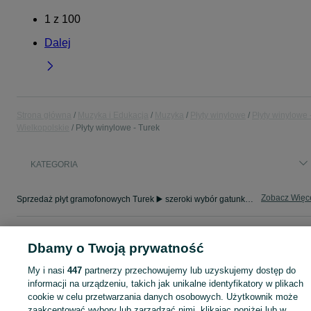
1
z
100
Dalej
Strona główna
Muzyka i Edukacja
Muzyka
Płyty winylowe
Płyty winylowe 
Wielkopolskie
Płyty winylowe - Turek
KATEGORIA
Zobacz Więc
Sprzedaż płyt gramofonowych Turek ▶️ szeroki wybór gatunków oraz wykonawców ✅ Nowe i używane w super cenach ✌ Kupuj i sprzedawaj na OLX.pl!
Mapa kategorii
Dbamy o Twoją prywatność
Mapa miejscowości
My i nasi
447
partnerzy przechowujemy lub uzyskujemy dostęp do
Mapa ministron
informacji na urządzeniu, takich jak unikalne identyfikatory w plikach
Popularne wyszukiwania
cookie w celu przetwarzania danych osobowych. Użytkownik może
zaakceptować wybory lub zarządzać nimi, klikając poniżej lub w