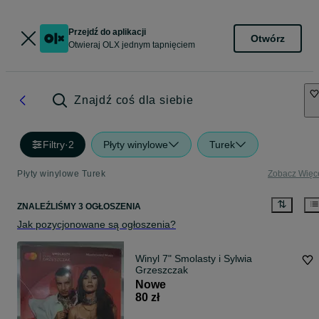
Przejdź do aplikacji
Otwórz
Otwieraj OLX jednym tapnięciem
Znajdź coś dla siebie
Filtry
·
2
Płyty winylowe
Turek
Płyty winylowe Turek
Zobacz Więc
ZNALEŹLIŚMY 3 OGŁOSZENIA
Jak pozycjonowane są ogłoszenia?
Winyl 7" Smolasty i Sylwia
Grzeszczak
Nowe
80 zł