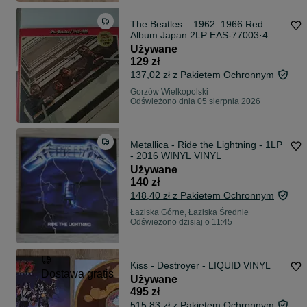
The Beatles – 1962–1966 Red
Album Japan 2LP EAS-77003·4
1976 komplet
Używane
129 zł
137,02 zł z Pakietem Ochronnym
Gorzów Wielkopolski
Odświeżono dnia 05 sierpnia 2026
Metallica - Ride the Lightning - 1LP
- 2016 WINYL VINYL
Używane
140 zł
148,40 zł z Pakietem Ochronnym
Łaziska Górne, Łaziska Średnie
Odświeżono dzisiaj o 11:45
Kiss - Destroyer - LIQUID VINYL
Dostawa gratis
Używane
495 zł
515,83 zł z Pakietem Ochronnym