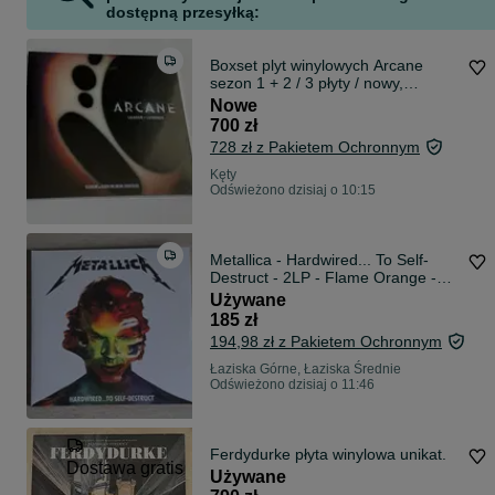
dostępną przesyłką:
Boxset plyt winylowych Arcane
sezon 1 + 2 / 3 płyty / nowy,
zafoliowany / zestaw kolekcjonerski
Nowe
700 zł
728 zł z Pakietem Ochronnym
Kęty
Odświeżono dzisiaj o 10:15
Metallica - Hardwired... To Self-
Destruct - 2LP - Flame Orange -
WINYL VINYL
Używane
185 zł
194,98 zł z Pakietem Ochronnym
Łaziska Górne, Łaziska Średnie
Odświeżono dzisiaj o 11:46
Ferdydurke płyta winylowa unikat.
Dostawa gratis
Używane