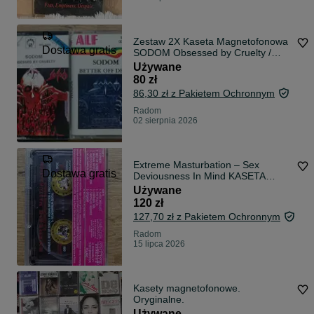
Zestaw 2X Kaseta Magnetofonowa
Dostawa gratis
SODOM Obsessed by Cruelty /
Better Off Dead Klasyka Thrash
Używane
80 zł
86,30 zł z Pakietem Ochronnym
Radom
02 sierpnia 2026
Extreme Masturbation – Sex
Dostawa gratis
Deviousness In Mind KASETA
MAGNETOFONOWA Cult
Używane
Grindcore 1992 Rock'n'Roll
120 zł
Records
127,70 zł z Pakietem Ochronnym
Radom
15 lipca 2026
Kasety magnetofonowe.
Oryginalne.
Używane