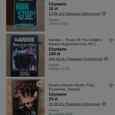
Używane
10 zł
13,85 zł z Pakietem Ochronnym
Radom
28 lipca 2026
Marduk – Those Of The Unlight |
Dostawa gratis
Kaseta Magnetofonowa MC |
Morbid Noizz 1994 (005) UNIKAT
Używane
140 zł
148,40 zł z Pakietem Ochronnym
Radom
Dzisiaj o 11:35
Kaseta Napalm Death- Fear,
Emptiness, Despair
Używane
25 zł
29,38 zł z Pakietem Ochronnym
Radom
06 sierpnia 2026