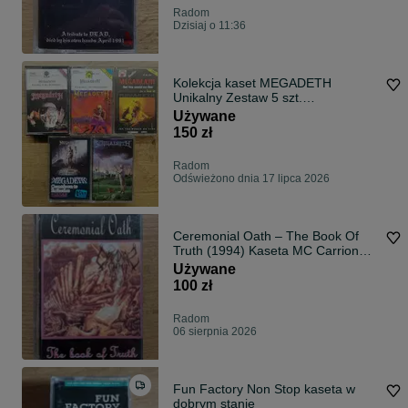
Radom
Dzisiaj o 11:36
Kolekcja kaset MEGADETH
Unikalny Zestaw 5 szt.
(Youthanasia, Takt, MG Records)
Używane
OKAZJA dla Fana!
150 zł
Radom
Odświeżono dnia 17 lipca 2026
Ceremonial Oath – The Book Of
Truth (1994) Kaseta MC Carrion
Records Swedish Death Metal
Używane
100 zł
Radom
06 sierpnia 2026
Fun Factory Non Stop kaseta w
dobrym stanie