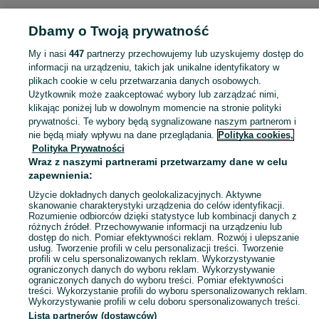
Strona główna
Muzyka i Edukacja
Muzyka
Kasety audio
Kasety audio -
Dbamy o Twoją prywatność
Mazowieckie
Kasety audio - Radom
My i nasi
447
partnerzy przechowujemy lub uzyskujemy dostęp do
KATEGORIA
informacji na urządzeniu, takich jak unikalne identyfikatory w
plikach cookie w celu przetwarzania danych osobowych.
Użytkownik może zaakceptować wybory lub zarządzać nimi,
Zobacz Więc
Sprzedaż kaset z muzyką Radom ▶️ edycje nowe, kasety vintage, składanki i inne ✅ Nowe i używane w super cenach ✌ Kupuj i sprzedawaj na OLX.pl!
klikając poniżej lub w dowolnym momencie na stronie polityki
prywatności. Te wybory będą sygnalizowane naszym partnerom i
nie będą miały wpływu na dane przeglądania.
Polityka cookies,
Mapa kategorii
Polityka Prywatności
Mapa miejscowości
Wraz z naszymi partnerami przetwarzamy dane w celu
zapewnienia:
Mapa ministron
Użycie dokładnych danych geolokalizacyjnych. Aktywne
Popularne wyszukiwania
skanowanie charakterystyki urządzenia do celów identyfikacji.
Rozumienie odbiorców dzięki statystyce lub kombinacji danych z
różnych źródeł. Przechowywanie informacji na urządzeniu lub
dostęp do nich. Pomiar efektywności reklam. Rozwój i ulepszanie
usług. Tworzenie profili w celu personalizacji treści. Tworzenie
profili w celu spersonalizowanych reklam. Wykorzystywanie
ograniczonych danych do wyboru reklam. Wykorzystywanie
ograniczonych danych do wyboru treści. Pomiar efektywności
treści. Wykorzystanie profili do wyboru spersonalizowanych reklam.
Wykorzystywanie profili w celu doboru spersonalizowanych treści.
Lista partnerów (dostawców)