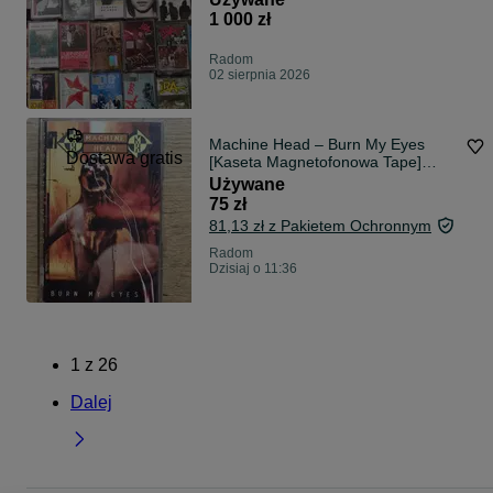
1 000 zł
Radom
02 sierpnia 2026
Machine Head – Burn My Eyes
Dostawa gratis
[Kaseta Magnetofonowa Tape]
1994 Metal Mind MASS 0089
Używane
75 zł
81,13 zł z Pakietem Ochronnym
Radom
Dzisiaj o 11:36
1
z
26
Dalej