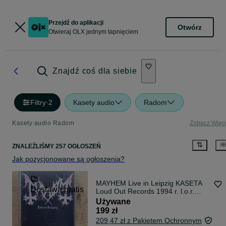
Przejdź do aplikacji
Otwórz
Otwieraj OLX jednym tapnięciem
Znajdź coś dla siebie
Filtry
·
2
Kasety audio
Radom
Kasety audio Radom
Zobacz Więc
ZNALEŹLIŚMY 257 OGŁOSZEŃ
Jak pozycjonowane są ogłoszenia?
MAYHEM Live in Leipzig KASETA
Dostawa gratis
Loud Out Records 1994 r. l.o.r.
122-94 PIERWSZY PRESS z
Używane
błędem Black Metal UNIKAT
199 zł
209,47 zł z Pakietem Ochronnym