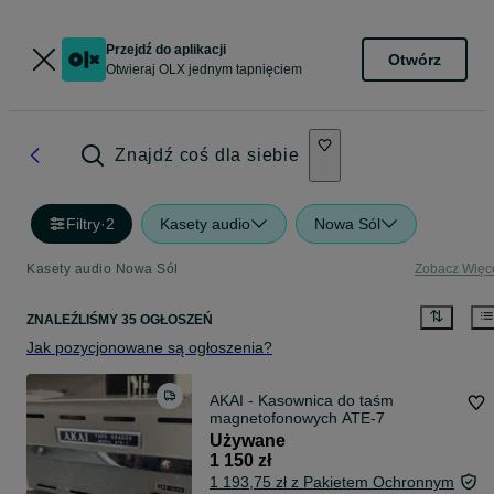
Przejdź do aplikacji
Otwórz
Otwieraj OLX jednym tapnięciem
Znajdź coś dla siebie
Filtry
·
2
Kasety audio
Nowa Sól
Kasety audio Nowa Sól
Zobacz Więc
ZNALEŹLIŚMY 35 OGŁOSZEŃ
Jak pozycjonowane są ogłoszenia?
AKAI - Kasownica do taśm
magnetofonowych ATE-7
Używane
1 150 zł
1 193,75 zł z Pakietem Ochronnym