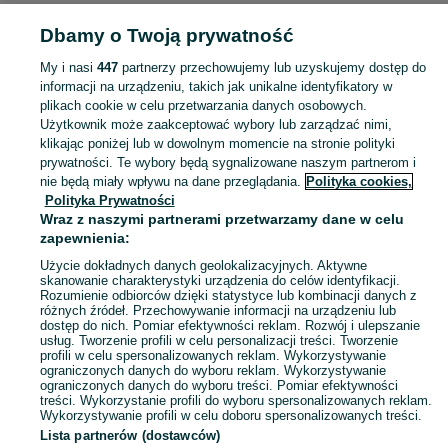
Strona główna
Muzyka i Edukacja
Muzyka
Kasety audio
Kasety audio -
Dbamy o Twoją prywatność
Lubuskie
Kasety audio - Nowa Sól
My i nasi
447
partnerzy przechowujemy lub uzyskujemy dostęp do
KATEGORIA
informacji na urządzeniu, takich jak unikalne identyfikatory w
plikach cookie w celu przetwarzania danych osobowych.
Użytkownik może zaakceptować wybory lub zarządzać nimi,
Zobacz Więc
Sprzedaż kaset z muzyką Nowa Sól ▶️ edycje nowe, kasety vintage, składanki i inne ✅ Nowe i używane w super cenach ✌ Kupuj i sprzedawaj na OLX.pl!
klikając poniżej lub w dowolnym momencie na stronie polityki
prywatności. Te wybory będą sygnalizowane naszym partnerom i
nie będą miały wpływu na dane przeglądania.
Polityka cookies,
Mapa kategorii
Polityka Prywatności
Mapa miejscowości
Wraz z naszymi partnerami przetwarzamy dane w celu
zapewnienia:
Mapa ministron
Użycie dokładnych danych geolokalizacyjnych. Aktywne
Popularne wyszukiwania
skanowanie charakterystyki urządzenia do celów identyfikacji.
Rozumienie odbiorców dzięki statystyce lub kombinacji danych z
różnych źródeł. Przechowywanie informacji na urządzeniu lub
dostęp do nich. Pomiar efektywności reklam. Rozwój i ulepszanie
usług. Tworzenie profili w celu personalizacji treści. Tworzenie
profili w celu spersonalizowanych reklam. Wykorzystywanie
ograniczonych danych do wyboru reklam. Wykorzystywanie
ograniczonych danych do wyboru treści. Pomiar efektywności
treści. Wykorzystanie profili do wyboru spersonalizowanych reklam.
Wykorzystywanie profili w celu doboru spersonalizowanych treści.
Lista partnerów (dostawców)