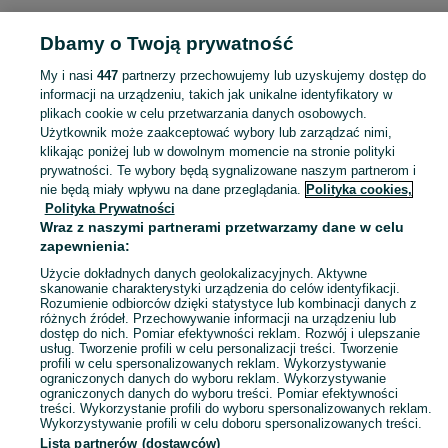
Strona główna
Muzyka i Edukacja
Muzyka
Kasety audio
Kasety audio -
Dbamy o Twoją prywatność
Łódzkie
Kasety audio - Łowicz
My i nasi
447
partnerzy przechowujemy lub uzyskujemy dostęp do
KATEGORIA
informacji na urządzeniu, takich jak unikalne identyfikatory w
plikach cookie w celu przetwarzania danych osobowych.
Użytkownik może zaakceptować wybory lub zarządzać nimi,
Zobacz Więc
Sprzedaż kaset z muzyką Łowicz ▶️ edycje nowe, kasety vintage, składanki i inne ✅ Nowe i używane w super cenach ✌ Kupuj i sprzedawaj na OLX.pl!
klikając poniżej lub w dowolnym momencie na stronie polityki
prywatności. Te wybory będą sygnalizowane naszym partnerom i
nie będą miały wpływu na dane przeglądania.
Polityka cookies,
Mapa kategorii
Polityka Prywatności
Mapa miejscowości
Wraz z naszymi partnerami przetwarzamy dane w celu
zapewnienia:
Mapa ministron
Użycie dokładnych danych geolokalizacyjnych. Aktywne
Popularne wyszukiwania
skanowanie charakterystyki urządzenia do celów identyfikacji.
Rozumienie odbiorców dzięki statystyce lub kombinacji danych z
różnych źródeł. Przechowywanie informacji na urządzeniu lub
dostęp do nich. Pomiar efektywności reklam. Rozwój i ulepszanie
usług. Tworzenie profili w celu personalizacji treści. Tworzenie
profili w celu spersonalizowanych reklam. Wykorzystywanie
ograniczonych danych do wyboru reklam. Wykorzystywanie
ograniczonych danych do wyboru treści. Pomiar efektywności
treści. Wykorzystanie profili do wyboru spersonalizowanych reklam.
Wykorzystywanie profili w celu doboru spersonalizowanych treści.
Lista partnerów (dostawców)