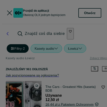
Przejdź do aplikacji
Otwórz
Otwieraj OLX jednym tapnięciem
Znajdź coś dla siebie
Filtry
·
2
Kasety audio
Łowicz
Kasety audio Łowicz
Zobacz Więc
ZNALEŹLIŚMY 961 OGŁOSZEŃ
Jak pozycjonowane są ogłoszenia?
The Cars - Greatest Hits (kaseta)
BDB
Używane
12,50 zł
16,44 zł z Pakietem Ochronnym