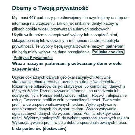
Strona główna
Muzyka i Edukacja
Muzyka
Kasety audio
Kasety audio -
Dbamy o Twoją prywatność
Kujawsko-pomorskie
Kasety audio - Brodnica
My i nasi
447
partnerzy przechowujemy lub uzyskujemy dostęp do
informacji na urządzeniu, takich jak unikalne identyfikatory w
KATEGORIA
plikach cookie w celu przetwarzania danych osobowych.
Użytkownik może zaakceptować wybory lub zarządzać nimi,
Zobacz Więc
Sprzedaż kaset z muzyką Brodnica ▶️ edycje nowe, kasety vintage, składanki i inne ✅ Nowe i używane w super cenach ✌ Kupuj i sprzedawaj na OLX.pl!
klikając poniżej lub w dowolnym momencie na stronie polityki
prywatności. Te wybory będą sygnalizowane naszym partnerom i
nie będą miały wpływu na dane przeglądania.
Polityka cookies,
Mapa kategorii
Polityka Prywatności
Mapa miejscowości
Wraz z naszymi partnerami przetwarzamy dane w celu
zapewnienia:
Mapa ministron
Użycie dokładnych danych geolokalizacyjnych. Aktywne
Popularne wyszukiwania
skanowanie charakterystyki urządzenia do celów identyfikacji.
Rozumienie odbiorców dzięki statystyce lub kombinacji danych z
różnych źródeł. Przechowywanie informacji na urządzeniu lub
dostęp do nich. Pomiar efektywności reklam. Rozwój i ulepszanie
usług. Tworzenie profili w celu personalizacji treści. Tworzenie
profili w celu spersonalizowanych reklam. Wykorzystywanie
ograniczonych danych do wyboru reklam. Wykorzystywanie
ograniczonych danych do wyboru treści. Pomiar efektywności
treści. Wykorzystanie profili do wyboru spersonalizowanych reklam.
Wykorzystywanie profili w celu doboru spersonalizowanych treści.
Lista partnerów (dostawców)