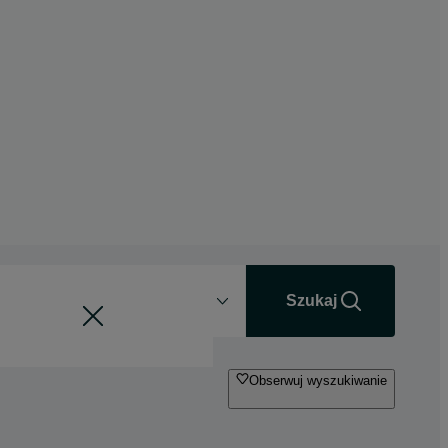
Odległość
+0 km
Szukaj
Obserwuj wyszukiwanie