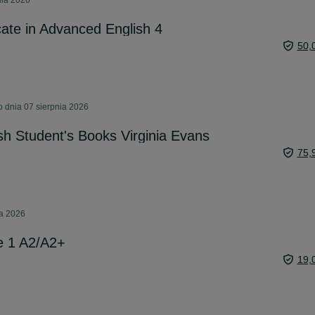
nia 2026
cate in Advanced English 4
50,
 dnia 07 sierpnia 2026
h Student's Books Virginia Evans
75,
ia 2026
se 1 A2/A2+
19,