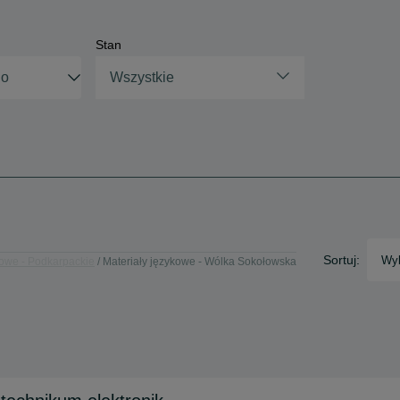
Stan
Wszystkie
Sortuj:
Wyb
kowe - Podkarpackie
Materiały językowe - Wólka Sokołowska