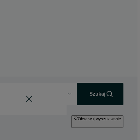
Odległość
+0 km
Szukaj
Obserwuj wyszukiwanie