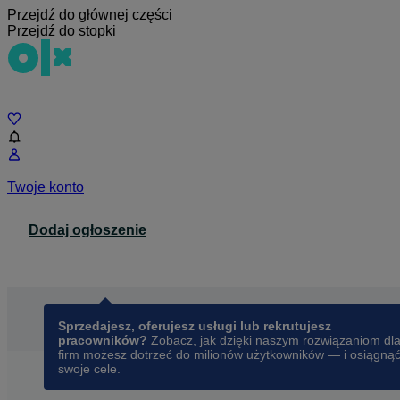
Przejdź do głównej części
Przejdź do stopki
Czat
Twoje konto
Dodaj ogłoszenie
Dla biznesu
opens in a new tab
Sprzedajesz, oferujesz usługi lub rekrutujesz
pracowników?
Zobacz, jak dzięki naszym rozwiązaniom dl
firm możesz dotrzeć do milionów użytkowników — i osiągną
swoje cele.