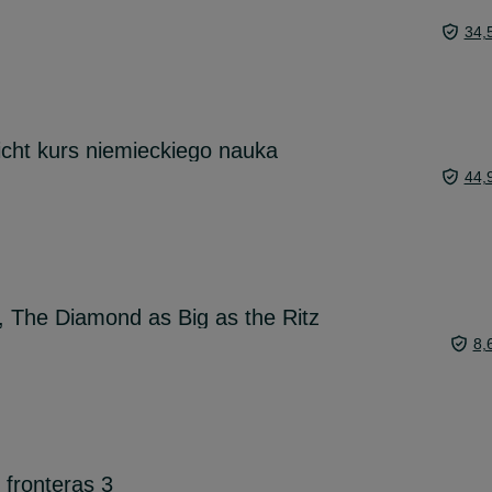
34,
cht kurs niemieckiego nauka
44,
d, The Diamond as Big as the Ritz
8,
 fronteras 3