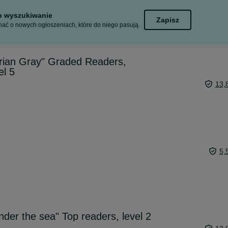
to wyszukiwanie
Zapisz
ać o nowych ogłoszeniach, które do niego pasują.
orian Gray" Graded Readers,
el 5
13,
5,
der the sea" Top readers, level 2