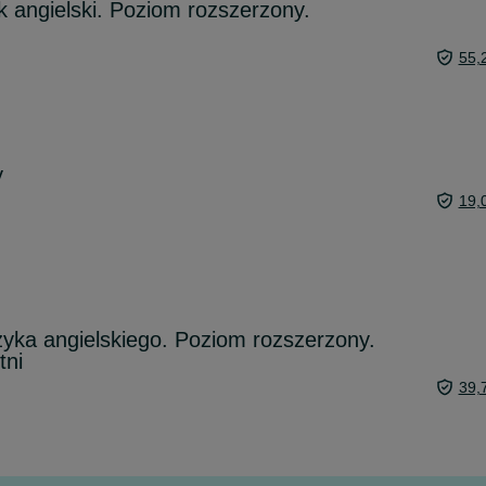
k angielski. Poziom rozszerzony.
55,
y
19,
zyka angielskiego. Poziom rozszerzony.
tni
39,