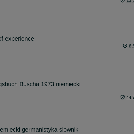
13,
of experience
6,
sbuch Buscha 1973 niemiecki
44,
iemiecki germanistyka slownik