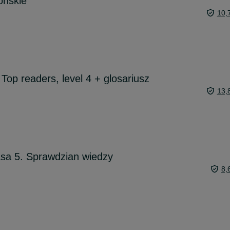
ońskie
10,
 Top readers, level 4 + glosariusz
13,
lasa 5. Sprawdzian wiedzy
8,