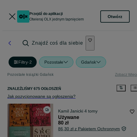
Przejdź do aplikacji
Otwórz
Otwieraj OLX jednym tapnięciem
Znajdź coś dla siebie
Filtry
·
2
Pozostałe
Gdańsk
Pozostałe książki Gdańsk
Zobacz Więc
ZNALEŹLIŚMY 675 OGŁOSZEŃ
Jak pozycjonowane są ogłoszenia?
Kamil Janicki 4 tomy
Używane
80 zł
86,30 zł z Pakietem Ochronnym