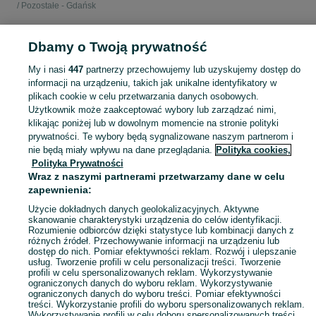
Pozostałe - Gdańsk
POLSKA » POMORSKIE » GDAŃSK
Dbamy o Twoją prywatność
My i nasi
447
partnerzy przechowujemy lub uzyskujemy dostęp do
KATEGORIA
informacji na urządzeniu, takich jak unikalne identyfikatory w
plikach cookie w celu przetwarzania danych osobowych.
Użytkownik może zaakceptować wybory lub zarządzać nimi,
Zobacz Więc
Sprzedaż pozostałych książek Gdańsk ▶️ unikalne wydania, kalendarze i inne ✅ Nowe i używane w super cenach ✌ Kupuj i sprzedawaj z zyskiem na OLX.pl!
klikając poniżej lub w dowolnym momencie na stronie polityki
prywatności. Te wybory będą sygnalizowane naszym partnerom i
nie będą miały wpływu na dane przeglądania.
Polityka cookies,
Mapa kategorii
Polityka Prywatności
Mapa miejscowości
Wraz z naszymi partnerami przetwarzamy dane w celu
zapewnienia:
Mapa ministron
Popularne wyszukiwania
Użycie dokładnych danych geolokalizacyjnych. Aktywne
skanowanie charakterystyki urządzenia do celów identyfikacji.
Rozumienie odbiorców dzięki statystyce lub kombinacji danych z
różnych źródeł. Przechowywanie informacji na urządzeniu lub
dostęp do nich. Pomiar efektywności reklam. Rozwój i ulepszanie
usług. Tworzenie profili w celu personalizacji treści. Tworzenie
profili w celu spersonalizowanych reklam. Wykorzystywanie
ograniczonych danych do wyboru reklam. Wykorzystywanie
ograniczonych danych do wyboru treści. Pomiar efektywności
treści. Wykorzystanie profili do wyboru spersonalizowanych reklam.
Wykorzystywanie profili w celu doboru spersonalizowanych treści.