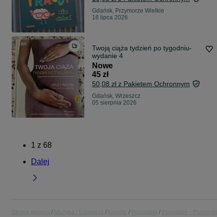
Gdańsk, Przymorze Wielkie
16 lipca 2026
Twoją ciąża tydzień po tygodniu-
wydanie 4
Nowe
45 zł
50,08 zł z Pakietem Ochronnym
Gdańsk, Wrzeszcz
05 sierpnia 2026
1
z
68
Dalej
Strona główna
Muzyka i Edukacja
Książki
Pozostałe
Pozostałe - Pomorsk