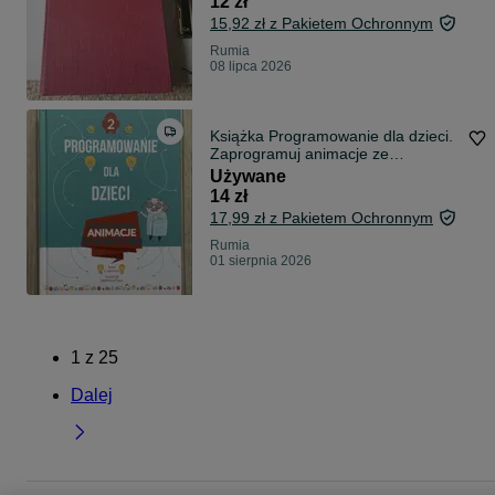
12 zł
15,92 zł z Pakietem Ochronnym
Rumia
08 lipca 2026
Książka Programowanie dla dzieci.
Zaprogramuj animacje ze
Scratchem. Część 2
Używane
14 zł
17,99 zł z Pakietem Ochronnym
Rumia
01 sierpnia 2026
1
z
25
Dalej