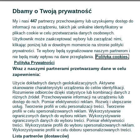
Strona główna
Muzyka i Edukacja
Książki
Poradniki i albumy
Poradniki i
Dbamy o Twoją prywatność
albumy - Pomorskie
Poradniki i albumy - Rumia
My i nasi
447
partnerzy przechowujemy lub uzyskujemy dostęp do
KATEGORIA
informacji na urządzeniu, takich jak unikalne identyfikatory w
plikach cookie w celu przetwarzania danych osobowych.
Użytkownik może zaakceptować wybory lub zarządzać nimi,
Zobacz Więc
Sprzedaż poradników i albumów Rumia ▶️ kulinaria, sztuka, fotografia i inne ✅ Nowe i używane w super cenach ✌ Kupuj i sprzedawaj na OLX.pl!
klikając poniżej lub w dowolnym momencie na stronie polityki
prywatności. Te wybory będą sygnalizowane naszym partnerom i
nie będą miały wpływu na dane przeglądania.
Polityka cookies,
Mapa kategorii
Polityka Prywatności
Mapa miejscowości
Wraz z naszymi partnerami przetwarzamy dane w celu
zapewnienia:
Mapa ministron
Użycie dokładnych danych geolokalizacyjnych. Aktywne
Popularne wyszukiwania
skanowanie charakterystyki urządzenia do celów identyfikacji.
Rozumienie odbiorców dzięki statystyce lub kombinacji danych z
różnych źródeł. Przechowywanie informacji na urządzeniu lub
dostęp do nich. Pomiar efektywności reklam. Rozwój i ulepszanie
usług. Tworzenie profili w celu personalizacji treści. Tworzenie
profili w celu spersonalizowanych reklam. Wykorzystywanie
ograniczonych danych do wyboru reklam. Wykorzystywanie
ograniczonych danych do wyboru treści. Pomiar efektywności
treści. Wykorzystanie profili do wyboru spersonalizowanych reklam.
Wykorzystywanie profili w celu doboru spersonalizowanych treści.
Lista partnerów (dostawców)