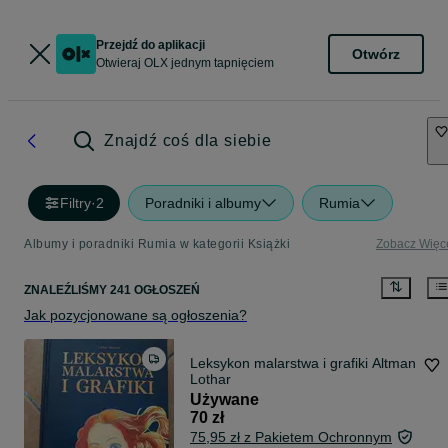
Przejdź do aplikacji
Otwórz
Otwieraj OLX jednym tapnięciem
Znajdź coś dla siebie
Filtry
·
2
Poradniki i albumy
Rumia
Albumy i poradniki Rumia w kategorii Książki
Zobacz Więc
ZNALEŹLIŚMY 241 OGŁOSZEŃ
Jak pozycjonowane są ogłoszenia?
Leksykon malarstwa i grafiki Altman
Lothar
Używane
70 zł
75,95 zł z Pakietem Ochronnym