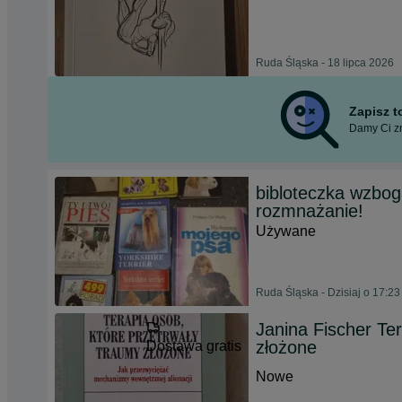
Ruda Śląska - 18 lipca 2026
Zapisz 
Damy Ci zn
bibloteczka wzbog
rozmnażanie!
Używane
Ruda Śląska - Dzisiaj o 17:23
Janina Fischer Te
złożone
Dostawa gratis
Nowe