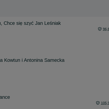
u, Chce się szyć Jan Leśniak
96,
ra Kowtun i Antonina Samecka
dance
105,