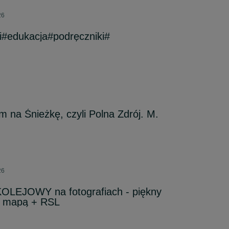
26
i#edukacja#podręczniki#
em na Śnieżkę, czyli Polna Zdrój. M.
26
LEJOWY na fotografiach - piękny
 z mapą + RSL