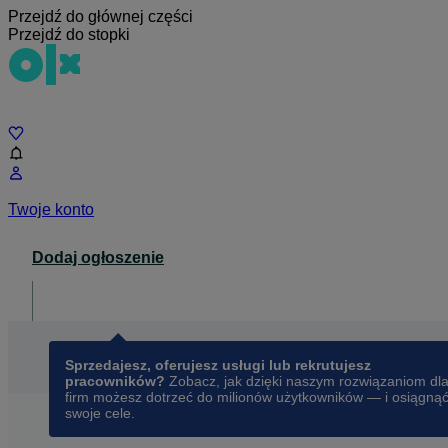
Przejdź do głównej części
Przejdź do stopki
Czat
Twoje konto
Dodaj ogłoszenie
Dla biznesu
opens in a new tab
Sprzedajesz, oferujesz usługi lub rekrutujesz
pracowników?
Zobacz, jak dzięki naszym rozwiązaniom dl
firm możesz dotrzeć do milionów użytkowników — i osiągną
swoje cele.