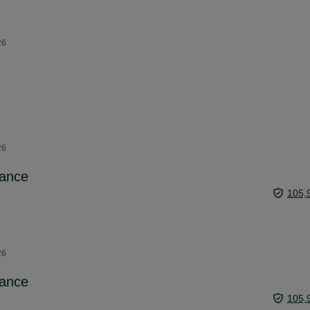
26
26
dance
105,
26
dance
105,