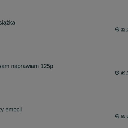
siążka
33,
i sam naprawiam 125p
49,
ty emocji
65,