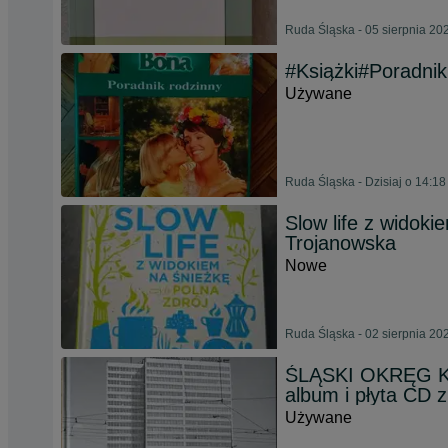
Ruda Śląska - 05 sierpnia 20
#Książki#Poradnik
Używane
Ruda Śląska - Dzisiaj o 14:18
Slow life z widoki
Trojanowska
Nowe
Ruda Śląska - 02 sierpnia 20
ŚLĄSKI OKRĘG KO
album i płyta CD
Używane