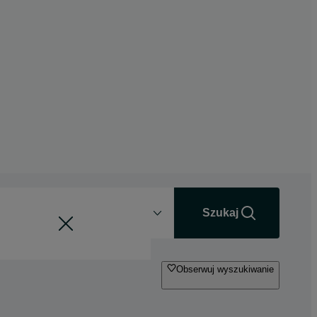
Odległość
+0 km
Szukaj
Obserwuj wyszukiwanie