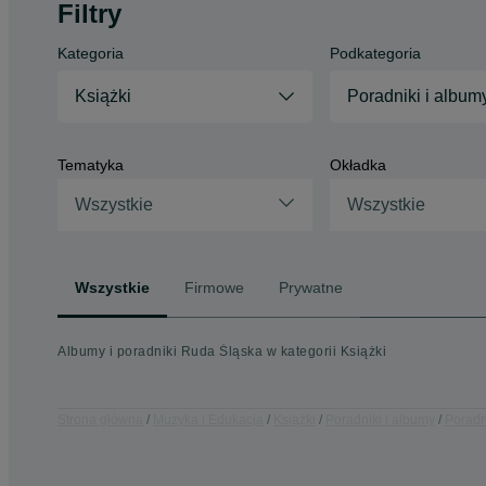
Filtry
Kategoria
Podkategoria
Książki
Poradniki i album
Tematyka
Okładka
Wszystkie
Wszystkie
Wszystkie
Firmowe
Prywatne
Albumy i poradniki Ruda Śląska w kategorii Książki
Strona główna
Muzyka i Edukacja
Książki
Poradniki i albumy
Poradni