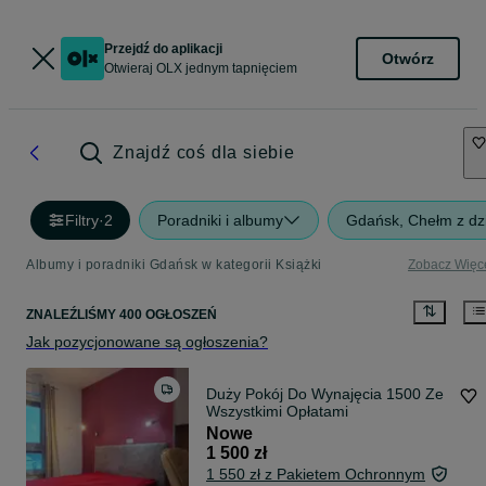
Przejdź do aplikacji
Otwórz
Otwieraj OLX jednym tapnięciem
Znajdź coś dla siebie
Filtry
·
2
Poradniki i albumy
Gdańsk, Chełm z dz
Albumy i poradniki Gdańsk w kategorii Książki
Zobacz Więc
ZNALEŹLIŚMY 400 OGŁOSZEŃ
Jak pozycjonowane są ogłoszenia?
Duży Pokój Do Wynajęcia 1500 Ze
Wszystkimi Opłatami
Nowe
1 500 zł
1 550 zł z Pakietem Ochronnym