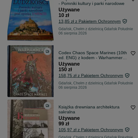
- Pomniki kultury i parki narodowe
Używane
10 zł
13,85 zł z Pakietem Ochronnym
Gdańsk, Chełm z dzielnicą Gdańsk Południe
06 sierpnia 2026
Codex Chaos Space Marines (10th
ed. ENG) z kodem - Warhammer
40K
Używane
150 zł
158,75 zł z Pakietem Ochronnym
Gdańsk, Chełm z dzielnicą Gdańsk Południe
06 sierpnia 2026
Książka drewniana architektura
sakralna
Używane
99 zł
105,97 zł z Pakietem Ochronnym
Gdańsk, Chełm z dzielnicą Gdańsk Południe