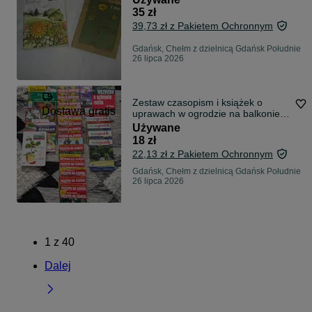
35 zł
39,73 zł z Pakietem Ochronnym
Gdańsk, Chełm z dzielnicą Gdańsk Południe
26 lipca 2026
Zestaw czasopism i książek o
Dostawa gratis
uprawach w ogrodzie na balkonie
działkowiec
Używane
18 zł
22,13 zł z Pakietem Ochronnym
Gdańsk, Chełm z dzielnicą Gdańsk Południe
26 lipca 2026
1
z
40
Dalej