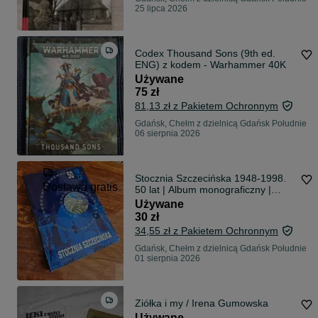
25 lipca 2026
Codex Thousand Sons (9th ed.
ENG) z kodem - Warhammer 40K
Używane
75 zł
81,13 zł z Pakietem Ochronnym
Gdańsk, Chełm z dzielnicą Gdańsk Południe
06 sierpnia 2026
Stocznia Szczecińska 1948-1998.
Dostawa gratis
50 lat | Album monograficzny |
Szczecin 1998
Używane
30 zł
34,55 zł z Pakietem Ochronnym
Gdańsk, Chełm z dzielnicą Gdańsk Południe
01 sierpnia 2026
Ziółka i my / Irena Gumowska
Używane