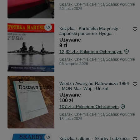
Gdańsk, Chełm z dzielnicą Gdańsk Południe
20 lipca 2026
Książka - Kartoteka Marynisty -
Japoński pancernik Hyuga
(Brzeziński)
Używane
9 zł
12,82 zł z Pakietem Ochronnym
Gdańsk, Chełm z dzielnicą Gdańsk Południe
06 sierpnia 2026
Wiedza Awaryjno-Ratownicza 1954
Dostawa gratis
| MON Mar. Woj. | Unikat
Używane
100 zł
107 zł z Pakietem Ochronnym
Gdańsk, Chełm z dzielnicą Gdańsk Południe
18 lipca 2026
Książka / album - Skarby Ludzkości