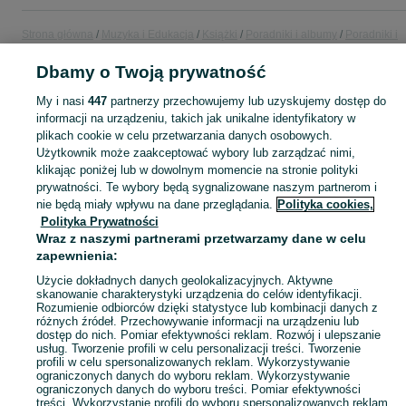
Strona główna
Muzyka i Edukacja
Książki
Poradniki i albumy
Poradniki i
albumy - Pomorskie
Poradniki i albumy - Gdańsk
Poradniki i albumy - Cheł
z dzielnicą Gdańsk Południe
Dbamy o Twoją prywatność
My i nasi
447
partnerzy przechowujemy lub uzyskujemy dostęp do
KATEGORIA
informacji na urządzeniu, takich jak unikalne identyfikatory w
plikach cookie w celu przetwarzania danych osobowych.
Użytkownik może zaakceptować wybory lub zarządzać nimi,
Zobacz Więc
Sprzedaż poradników i albumów Gdańsk ▶️ kulinaria, sztuka, fotografia i inne ✅ Nowe i używane w super cenach ✌ Kupuj i sprzedawaj na OLX.pl!
klikając poniżej lub w dowolnym momencie na stronie polityki
prywatności. Te wybory będą sygnalizowane naszym partnerom i
nie będą miały wpływu na dane przeglądania.
Polityka cookies,
Mapa kategorii
Polityka Prywatności
Mapa miejscowości
Wraz z naszymi partnerami przetwarzamy dane w celu
zapewnienia:
Mapa ministron
Popularne wyszukiwania
Użycie dokładnych danych geolokalizacyjnych. Aktywne
skanowanie charakterystyki urządzenia do celów identyfikacji.
Rozumienie odbiorców dzięki statystyce lub kombinacji danych z
różnych źródeł. Przechowywanie informacji na urządzeniu lub
dostęp do nich. Pomiar efektywności reklam. Rozwój i ulepszanie
usług. Tworzenie profili w celu personalizacji treści. Tworzenie
profili w celu spersonalizowanych reklam. Wykorzystywanie
ograniczonych danych do wyboru reklam. Wykorzystywanie
ograniczonych danych do wyboru treści. Pomiar efektywności
treści. Wykorzystanie profili do wyboru spersonalizowanych reklam.