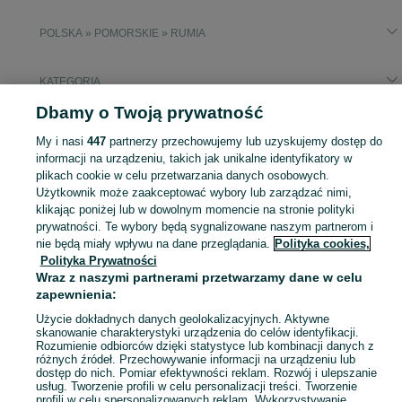
POLSKA » POMORSKIE » RUMIA
KATEGORIA
Dbamy o Twoją prywatność
Popularne wyszukiwania
My i nasi
447
partnerzy przechowujemy lub uzyskujemy dostęp do
liceum
liceum vi gdynia 1 klasa
komplet 1 klasa
informacji na urządzeniu, takich jak unikalne identyfikatory w
plikach cookie w celu przetwarzania danych osobowych.
Użytkownik może zaakceptować wybory lub zarządzać nimi,
Zobacz Więc
Sprzedaż podręczników do szkoły Rumia ▶️ matematyka, polski, historia i inne ✅ Nowe i używane w super cenach ✌ Kupuj i sprzedawaj na OLX.pl!
klikając poniżej lub w dowolnym momencie na stronie polityki
prywatności. Te wybory będą sygnalizowane naszym partnerom i
nie będą miały wpływu na dane przeglądania.
Polityka cookies,
Mapa kategorii
Polityka Prywatności
Mapa miejscowości
Wraz z naszymi partnerami przetwarzamy dane w celu
Mapa ministron
zapewnienia:
Popularne wyszukiwania
Użycie dokładnych danych geolokalizacyjnych. Aktywne
skanowanie charakterystyki urządzenia do celów identyfikacji.
Rozumienie odbiorców dzięki statystyce lub kombinacji danych z
różnych źródeł. Przechowywanie informacji na urządzeniu lub
dostęp do nich. Pomiar efektywności reklam. Rozwój i ulepszanie
usług. Tworzenie profili w celu personalizacji treści. Tworzenie
profili w celu spersonalizowanych reklam. Wykorzystywanie