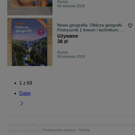
Rumia
06 sierpnia 2026
Nowa geografia. Oblicza geografii.
Podręcznik 1 liceum i technikum.
Zakres podstawowy. Edycja 2024
Używane
38 zł
Rumia
08 sierpnia 2026
1
z
69
Dalej
Strona główna
Muzyka i Edukacja
Książki
Podręczniki szkolne
Podręcznik
szkolne - Pomorskie
Podręczniki szkolne - Rumia