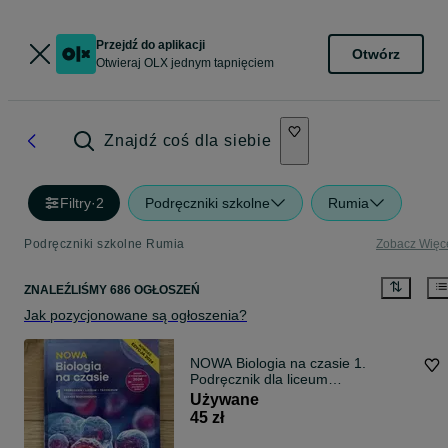
Przejdź do aplikacji
Otwórz
Otwieraj OLX jednym tapnięciem
Znajdź coś dla siebie
Filtry
·
2
Podręczniki szkolne
Rumia
Podręczniki szkolne Rumia
Zobacz Więc
ZNALEŹLIŚMY 686 OGŁOSZEŃ
Jak pozycjonowane są ogłoszenia?
NOWA Biologia na czasie 1.
Podręcznik dla liceum
ogólnokształcącego i technikum.
Używane
Zakres rozszerzony. Edycja 2024
45 zł