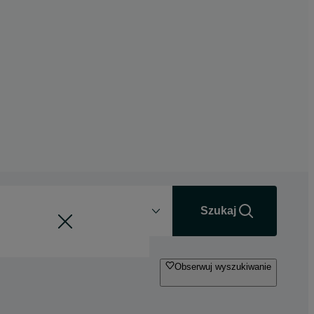
Odległość
+0 km
Szukaj
Obserwuj wyszukiwanie