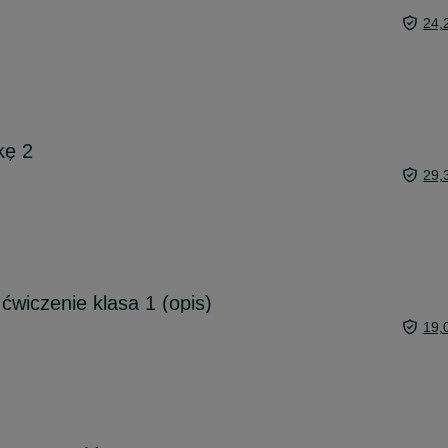
24,
kę 2
29,
 ćwiczenie klasa 1 (opis)
19,