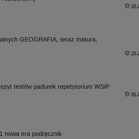
39,
ralnych GEOGRAFIA, teraz matura,
z
39,
szyt testów padurek repetytorium WSiP
96,
1 nowa era podręcznik