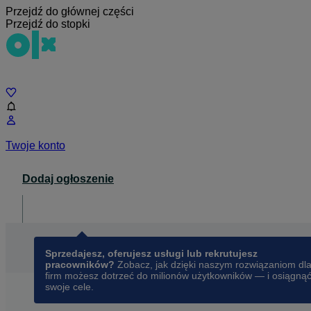
Przejdź do głównej części
Przejdź do stopki
Czat
Twoje konto
Dodaj ogłoszenie
Dla biznesu
opens in a new tab
Sprzedajesz, oferujesz usługi lub rekrutujesz
pracowników?
Zobacz, jak dzięki naszym rozwiązaniom dl
firm możesz dotrzeć do milionów użytkowników — i osiągną
swoje cele.