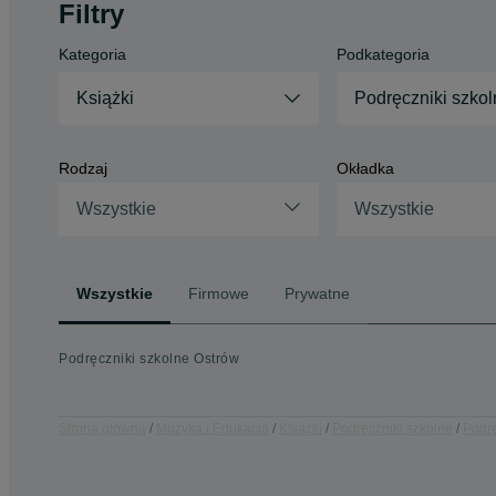
Filtry
Kategoria
Podkategoria
Książki
Podręczniki szkol
Rodzaj
Okładka
Wszystkie
Wszystkie
Wszystkie
Firmowe
Prywatne
Podręczniki szkolne Ostrów
Strona główna
Muzyka i Edukacja
Książki
Podręczniki szkolne
Podrę