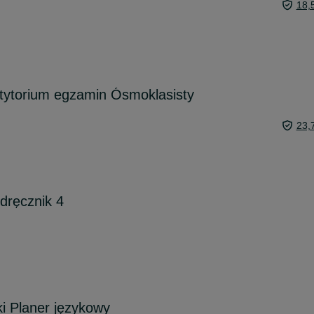
18,
etytorium egzamin Ósmoklasisty
23,
dręcznik 4
i Planer językowy