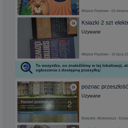
Miejsce Piastowe - 03 sierpn
Ksiazki 2 szt ele
Używane
Miejsce Piastowe - 10 lipca 2
To wszystko, co znaleźliśmy w tej lokalizacji,
ogłoszenia z dostępną przesyłką:
poznac przeszłość 
Używane
Białystok, Mickiewicza - Dzisi