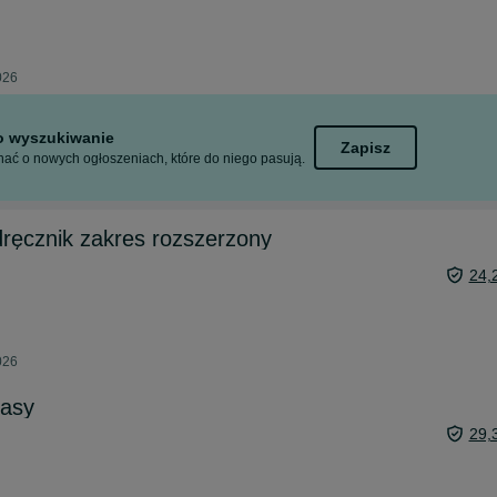
026
to wyszukiwanie
Zapisz
ać o nowych ogłoszeniach, które do niego pasują.
ręcznik zakres rozszerzony
24,
026
lasy
29,