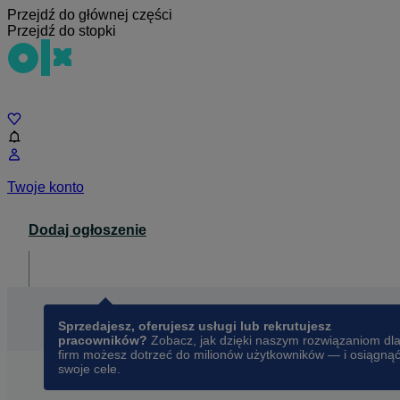
Przejdź do głównej części
Przejdź do stopki
Czat
Twoje konto
Dodaj ogłoszenie
Dla biznesu
opens in a new tab
Sprzedajesz, oferujesz usługi lub rekrutujesz
pracowników?
Zobacz, jak dzięki naszym rozwiązaniom dl
firm możesz dotrzeć do milionów użytkowników — i osiągną
swoje cele.