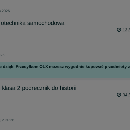
ia 2026
ktrotechnika samochodowa
13,
026
 ale dzięki Przesyłkom OLX możesz wygodnie kupować przedmioty z 
klasa 2 podrecznik do historii
34,
aj o 20:26