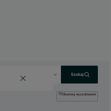
Odległość
+0 km
Szukaj
Obserwuj wyszukiwanie