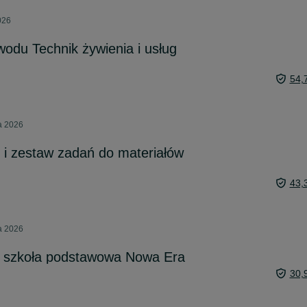
026
wodu Technik żywienia i usług
54,
ia 2026
y i zestaw zadań do materiałów
43,
ia 2026
zy szkoła podstawowa Nowa Era
30,