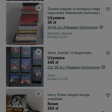
Zestaw książek w tematyce religii -
wyprzedaż biblioteczki domowej |
Lista w opisie
Używane
30 zł
34,55 zł z Pakietem Ochronnym
Białystok, Skorupy
Dzisiaj o 12:07
Seria „friends” A.Negrońska
Używane
240 zł
251,90 zł z Pakietem Ochronnym
Toruń
Dzisiaj o 12:26
Harry Potter książki wersja
angielska
Nowe
250 zł