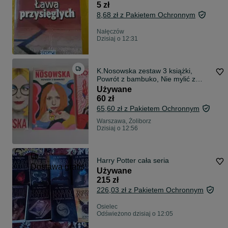
5 zł
8,68 zł z Pakietem Ochronnym
Nałęczów
Dzisiaj o 12:31
K.Nosowska zestaw 3 książki,
Powrót z bambuko, Nie mylić z
miłością, A ja żem jej powiedziała
Używane
60 zł
65,60 zł z Pakietem Ochronnym
Warszawa, Żoliborz
Dzisiaj o 12:56
Harry Potter cała seria
Dostawa gratis
Używane
215 zł
226,03 zł z Pakietem Ochronnym
Osielec
Odświeżono dzisiaj o 12:05