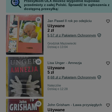
Przesyłkom OLX możesz wygodnie kupować
przedmioty z całej Polski. Sprawdź te ogłoszenia z
dostępną przesyłką:
Jan Paweł II rok po odejściu
Używane
2 zł
5,57 zł z Pakietem Ochronnym
Grodzisk Mazowiecki
Dzisiaj o 13:04
Lisa Unger - Amnezja
Używane
5 zł
8,68 zł z Pakietem Ochronnym
Nałęczów
Dzisiaj o 12:28
John Grisham - Ława przysięgłych
Używane