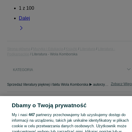
1
z
100
Dalej
Strona główna
Muzyka i Edukacja
Książki
Literatura
Literatura -
Podkarpackie
Literatura - Wola Komborska
KATEGORIA
Zobacz Więc
Sprzedaż literatury pięknej i faktu Wola Komborska ▶️ autorzy polscy i zagraniczni ✅ Nowe i używane w super cenach ✌ Kupuj i sprzedawaj z zyskiem na OLX.pl!
Mapa kategorii
Dbamy o Twoją prywatność
Mapa miejscowości
My i nasi
447
partnerzy przechowujemy lub uzyskujemy dostęp do
Mapa ministron
informacji na urządzeniu, takich jak unikalne identyfikatory w plikach
Popularne wyszukiwania
cookie w celu przetwarzania danych osobowych. Użytkownik może
zaakceptować wybory lub zarządzać nimi, klikając poniżej lub w