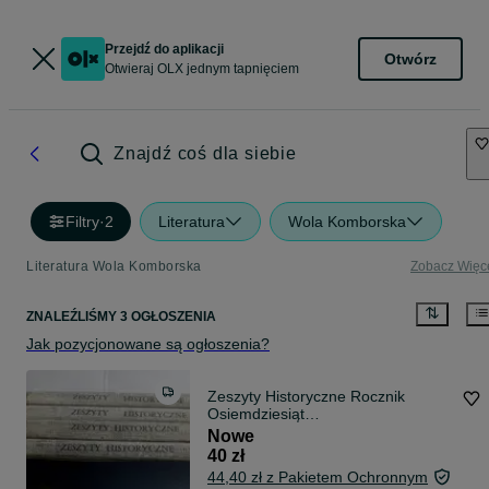
Przejdź do aplikacji
Otwórz
Otwieraj OLX jednym tapnięciem
Znajdź coś dla siebie
Filtry
·
2
Literatura
Wola Komborska
Literatura Wola Komborska
Zobacz Więc
ZNALEŹLIŚMY 3 OGŁOSZENIA
Jak pozycjonowane są ogłoszenia?
Zeszyty Historyczne Rocznik
Osiemdziesiąt
Osiem,InstytutLiteracki 1988
Nowe
40 zł
44,40 zł z Pakietem Ochronnym