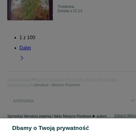
Trzebnica
Dzisiaj o 22:13
1
z
100
Dalej
Strona główna
Muzyka i Edukacja
Książki
Literatura
Literatura -
Podkarpackie
Literatura - Miejsce Piastowe
KATEGORIA
Zobacz Więc
Sprzedaż literatury pięknej i faktu Miejsce Piastowe ▶️ autorzy polscy i zagraniczni ✅ Nowe i używane w super cenach ✌ Kupuj i sprzedawaj z zyskiem na OLX.pl!
Dbamy o Twoją prywatność
Mapa kategorii