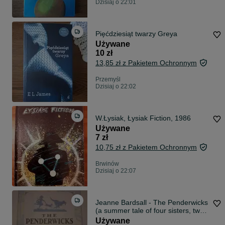
Dzisiaj o 22:01
Pięćdziesiąt twarzy Greya
Używane
10 zł
13,85 zł z Pakietem Ochronnym
Przemyśl
Dzisiaj o 22:02
W.Łysiak, Łysiak Fiction, 1986
Używane
7 zł
10,75 zł z Pakietem Ochronnym
Brwinów
Dzisiaj o 22:07
Jeanne Bardsall - The Penderwicks
(a summer tale of four sisters, two
rabbits, and a very interesting boy)
Używane