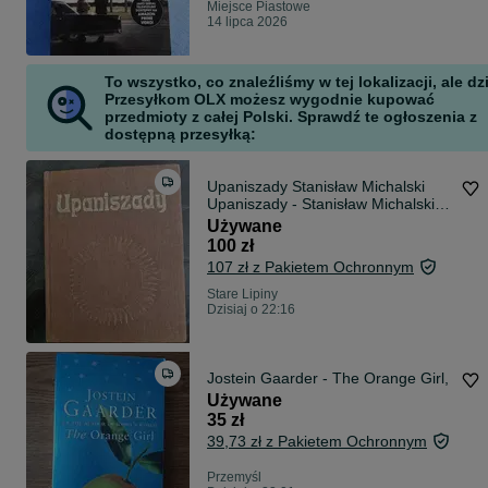
Miejsce Piastowe
14 lipca 2026
To wszystko, co znaleźliśmy w tej lokalizacji, ale dz
Przesyłkom OLX możesz wygodnie kupować
przedmioty z całej Polski. Sprawdź te ogłoszenia z
dostępną przesyłką:
Upaniszady Stanisław Michalski
Upaniszady - Stanisław Michalski
Upaniszady - Stanisław Michalski
Używane
Upaniszady - Stanisław Michalski
100 zł
107 zł z Pakietem Ochronnym
Stare Lipiny
Dzisiaj o 22:16
Jostein Gaarder - The Orange Girl,
Używane
35 zł
39,73 zł z Pakietem Ochronnym
Przemyśl