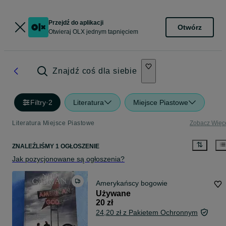
Przejdź do aplikacji
Otwórz
Otwieraj OLX jednym tapnięciem
Znajdź coś dla siebie
Filtry
·
2
Literatura
Miejsce Piastowe
Literatura Miejsce Piastowe
Zobacz Więc
ZNALEŹLIŚMY 1 OGŁOSZENIE
Jak pozycjonowane są ogłoszenia?
Amerykańscy bogowie
Używane
20 zł
24,20 zł z Pakietem Ochronnym