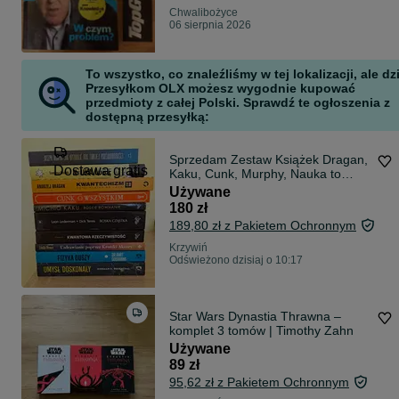
Chwalibożyce
06 sierpnia 2026
To wszystko, co znaleźliśmy w tej lokalizacji, ale dz
Przesyłkom OLX możesz wygodnie kupować
przedmioty z całej Polski. Sprawdź te ogłoszenia z
dostępną przesyłką:
Sprzedam Zestaw Książek Dragan,
Dostawa gratis
Kaku, Cunk, Murphy, Nauka to
lubię i inne (Pakiet / Sztuki).
Używane
180 zł
189,80 zł z Pakietem Ochronnym
Krzywiń
Odświeżono dzisiaj o 10:17
Star Wars Dynastia Thrawna –
komplet 3 tomów | Timothy Zahn
Używane
89 zł
95,62 zł z Pakietem Ochronnym