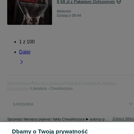
8,68 zł z Pakietem Ochronnym
Wołomin
Dzisiaj o 09:44
1
z
100
Dalej
Strona główna
Muzyka i Edukacja
Książki
Literatura
Literatura -
Dolnośląskie
Literatura - Chwalibożyce
KATEGORIA
Zobacz Więc
Sprzedaż literatury pięknej i faktu Chwalibożyce ▶️ autorzy polscy i zagraniczni ✅ Nowe i używane w super cenach ✌ Kupuj i sprzedawaj z zyskiem na OLX.pl!
Dbamy o Twoją prywatność