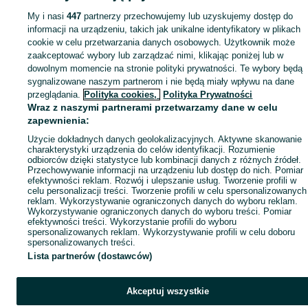
Mapa kategorii
My i nasi
447
partnerzy przechowujemy lub uzyskujemy dostęp do
Mapa miejscowości
informacji na urządzeniu, takich jak unikalne identyfikatory w plikach
Mapa ministron
cookie w celu przetwarzania danych osobowych. Użytkownik może
zaakceptować wybory lub zarządzać nimi, klikając poniżej lub w
Popularne wyszukiwania
dowolnym momencie na stronie polityki prywatności. Te wybory będą
sygnalizowane naszym partnerom i nie będą miały wpływu na dane
przeglądania.
Polityka cookies,
Polityka Prywatności
Wraz z naszymi partnerami przetwarzamy dane w celu
zapewnienia:
Użycie dokładnych danych geolokalizacyjnych. Aktywne skanowanie
charakterystyki urządzenia do celów identyfikacji. Rozumienie
odbiorców dzięki statystyce lub kombinacji danych z różnych źródeł.
Przechowywanie informacji na urządzeniu lub dostęp do nich. Pomiar
efektywności reklam. Rozwój i ulepszanie usług. Tworzenie profili w
celu personalizacji treści. Tworzenie profili w celu spersonalizowanych
reklam. Wykorzystywanie ograniczonych danych do wyboru reklam.
Wykorzystywanie ograniczonych danych do wyboru treści. Pomiar
efektywności treści. Wykorzystanie profili do wyboru
spersonalizowanych reklam. Wykorzystywanie profili w celu doboru
spersonalizowanych treści.
Lista partnerów (dostawców)
Akceptuj wszystkie