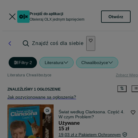
Przejdź do aplikacji
Otwórz
Otwieraj OLX jednym tapnięciem
Znajdź coś dla siebie
Filtry
·
2
Literatura
Chwalibożyce
Literatura Chwalibożyce
Zobacz Więc
ZNALEŹLIŚMY 1 OGŁOSZENIE
Jak pozycjonowane są ogłoszenia?
Świat według Clarksona. Część 4.
W czym Problem?
Używane
15 zł
19,03 zł z Pakietem Ochronnym