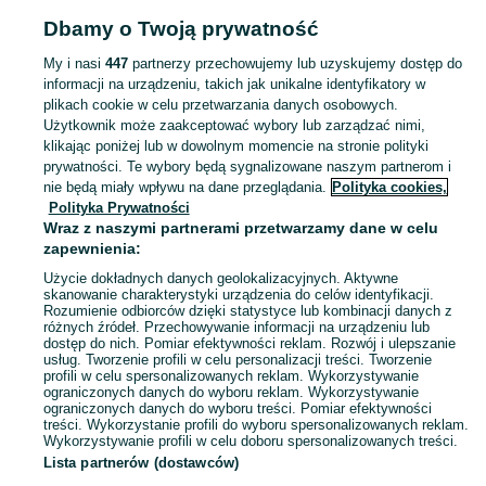
Strona główna
Muzyka i Edukacja
Książki
Komiksy
Komiksy - Lubuskie
Dbamy o Twoją prywatność
Komiksy - Żary
My i nasi
447
partnerzy przechowujemy lub uzyskujemy dostęp do
informacji na urządzeniu, takich jak unikalne identyfikatory w
KATEGORIA
plikach cookie w celu przetwarzania danych osobowych.
Użytkownik może zaakceptować wybory lub zarządzać nimi,
Zobacz Więc
Sprzedaż komiksów Żary ▶️ powieści graficzne, manga, antologie, komiksy dla dzieci ✅ Nowe i używane w super cenach ✌ Kupuj i sprzedawaj na OLX.pl!
klikając poniżej lub w dowolnym momencie na stronie polityki
prywatności. Te wybory będą sygnalizowane naszym partnerom i
nie będą miały wpływu na dane przeglądania.
Polityka cookies,
Mapa kategorii
Polityka Prywatności
Mapa miejscowości
Wraz z naszymi partnerami przetwarzamy dane w celu
zapewnienia:
Mapa ministron
Użycie dokładnych danych geolokalizacyjnych. Aktywne
Popularne wyszukiwania
skanowanie charakterystyki urządzenia do celów identyfikacji.
Rozumienie odbiorców dzięki statystyce lub kombinacji danych z
różnych źródeł. Przechowywanie informacji na urządzeniu lub
dostęp do nich. Pomiar efektywności reklam. Rozwój i ulepszanie
usług. Tworzenie profili w celu personalizacji treści. Tworzenie
profili w celu spersonalizowanych reklam. Wykorzystywanie
ograniczonych danych do wyboru reklam. Wykorzystywanie
ograniczonych danych do wyboru treści. Pomiar efektywności
treści. Wykorzystanie profili do wyboru spersonalizowanych reklam.
Wykorzystywanie profili w celu doboru spersonalizowanych treści.
Lista partnerów (dostawców)