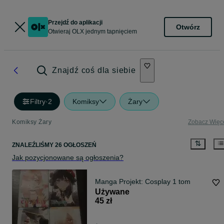
Przejdź do aplikacji
Otwórz
Otwieraj OLX jednym tapnięciem
Znajdź coś dla siebie
Filtry
·
2
Komiksy
Żary
Komiksy Żary
Zobacz Więc
ZNALEŹLIŚMY 26 OGŁOSZEŃ
Jak pozycjonowane są ogłoszenia?
Manga Projekt: Cosplay 1 tom
Używane
45 zł