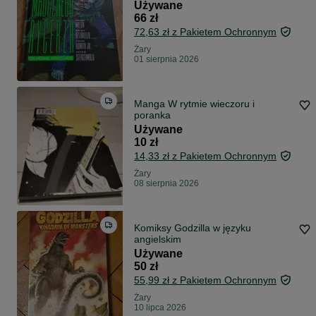
Azzarello, Romita Jr)
Używane
66 zł
72,63 zł z Pakietem Ochronnym
Żary
01 sierpnia 2026
Manga W rytmie wieczoru i
poranka
Używane
10 zł
14,33 zł z Pakietem Ochronnym
Żary
08 sierpnia 2026
Komiksy Godzilla w języku
angielskim
Używane
50 zł
55,99 zł z Pakietem Ochronnym
Żary
10 lipca 2026