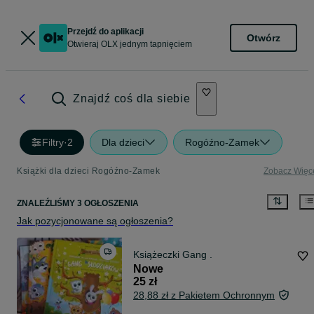
Przejdź do aplikacji
Otwórz
Otwieraj OLX jednym tapnięciem
Znajdź coś dla siebie
Filtry
·
2
Dla dzieci
Rogóźno-Zamek
Książki dla dzieci Rogóźno-Zamek
Zobacz Więc
ZNALEŹLIŚMY 3 OGŁOSZENIA
Jak pozycjonowane są ogłoszenia?
Książeczki Gang .
Nowe
25 zł
28,88 zł z Pakietem Ochronnym