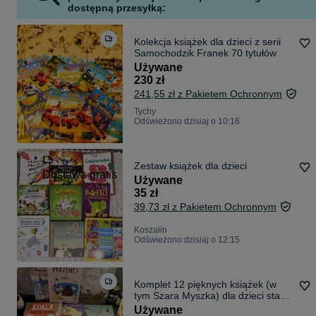
dostępną przesyłką:
Kolekcja książek dla dzieci z serii
Samochodzik Franek 70 tytułów
Używane
230 zł
241,55 zł z Pakietem Ochronnym
Tychy
Odświeżono dzisiaj o 10:16
Zestaw książek dla dzieci
Dostawa gratis
Używane
35 zł
39,73 zł z Pakietem Ochronnym
Koszalin
Odświeżono dzisiaj o 12:15
Komplet 12 pięknych książek (w
tym Szara Myszka) dla dzieci stan
bdb
Używane