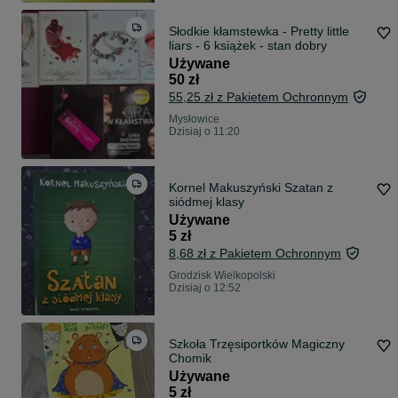
Słodkie kłamstewka - Pretty little
liars - 6 książek - stan dobry
Używane
50 zł
55,25 zł z Pakietem Ochronnym
Mysłowice
Dzisiaj o 11:20
Kornel Makuszyński Szatan z
siódmej klasy
Używane
5 zł
8,68 zł z Pakietem Ochronnym
Grodzisk Wielkopolski
Dzisiaj o 12:52
Szkoła Trzęsiportków Magiczny
Chomik
Używane
5 zł