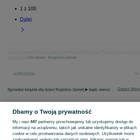
1
z
100
Dalej
Strona główna
Muzyka i Edukacja
Książki
Dla dzieci
Dla dzieci - Kujawsk
pomorskie
Dla dzieci - Rogóźno-Zamek
KATEGORIA
Zobacz Więc
Sprzedaż książek dla dzieci Rogóźno-Zamek ▶️ bajki, wierszyki, lektury i inne ✅ Nowe i używane w super cenach ✌ Kupuj i sprzedawaj książki na OLX.pl!
Mapa kategorii
Dbamy o Twoją prywatność
Mapa miejscowości
My i nasi
447
partnerzy przechowujemy lub uzyskujemy dostęp do
Mapa ministron
informacji na urządzeniu, takich jak unikalne identyfikatory w plikach
Popularne wyszukiwania
cookie w celu przetwarzania danych osobowych. Użytkownik może
zaakceptować wybory lub zarządzać nimi, klikając poniżej lub w