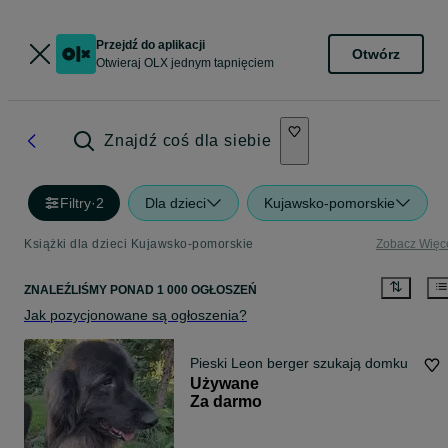
Przejdź do aplikacji
Otwórz
Otwieraj OLX jednym tapnięciem
Znajdź coś dla siebie
Filtry
·
2
Dla dzieci
Kujawsko-pomorskie
Książki dla dzieci Kujawsko-pomorskie
Zobacz Więc
ZNALEŹLIŚMY
PONAD
1 000 OGŁOSZEŃ
Jak pozycjonowane są ogłoszenia?
Pieski Leon berger szukają domku
Używane
Za darmo