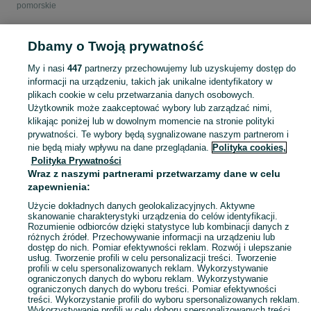
pomorskie
POLSKA » KUJAWSKO-POMORSKIE
Dbamy o Twoją prywatność
My i nasi
447
partnerzy przechowujemy lub uzyskujemy dostęp do
KATEGORIA
informacji na urządzeniu, takich jak unikalne identyfikatory w
plikach cookie w celu przetwarzania danych osobowych.
Użytkownik może zaakceptować wybory lub zarządzać nimi,
Zobacz Więc
Sprzedaż książek dla dzieci Kujawsko-pomorskie ▶️ bajki, wierszyki, lektury i inne ✅ Nowe i używane w super cenach ✌ Kupuj i sprzedawaj książki na OLX.pl!
klikając poniżej lub w dowolnym momencie na stronie polityki
prywatności. Te wybory będą sygnalizowane naszym partnerom i
nie będą miały wpływu na dane przeglądania.
Polityka cookies,
Mapa kategorii
Polityka Prywatności
Mapa miejscowości
Wraz z naszymi partnerami przetwarzamy dane w celu
zapewnienia:
Mapa ministron
Popularne wyszukiwania
Użycie dokładnych danych geolokalizacyjnych. Aktywne
skanowanie charakterystyki urządzenia do celów identyfikacji.
Rozumienie odbiorców dzięki statystyce lub kombinacji danych z
różnych źródeł. Przechowywanie informacji na urządzeniu lub
dostęp do nich. Pomiar efektywności reklam. Rozwój i ulepszanie
usług. Tworzenie profili w celu personalizacji treści. Tworzenie
profili w celu spersonalizowanych reklam. Wykorzystywanie
ograniczonych danych do wyboru reklam. Wykorzystywanie
ograniczonych danych do wyboru treści. Pomiar efektywności
treści. Wykorzystanie profili do wyboru spersonalizowanych reklam.
Wykorzystywanie profili w celu doboru spersonalizowanych treści.