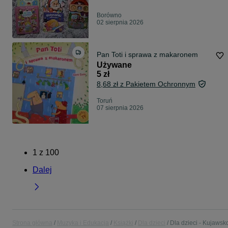
Borówno
02 sierpnia 2026
Pan Toti i sprawa z makaronem
Używane
5 zł
8,68 zł z Pakietem Ochronnym
Toruń
07 sierpnia 2026
1
z
100
Dalej
Strona główna
Muzyka i Edukacja
Książki
Dla dzieci
Dla dzieci - Kujawsk