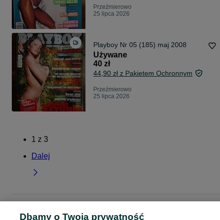
Przeźmierowo
25 lipca 2026
Playboy Nr 05 (185) maj 2008
Używane
40 zł
44,90 zł z Pakietem Ochronnym
Przeźmierowo
25 lipca 2026
1
z
3
Dalej
Strona główna
Muzyka i Edukacja
Książki
Czasopisma
Czasopisma -
Dbamy o Twoją prywatność
Wielkopolskie
Czasopisma - Przeźmierowo