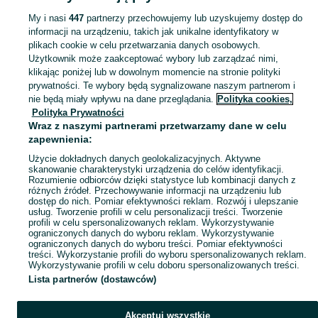
My i nasi
447
partnerzy przechowujemy lub uzyskujemy dostęp do
informacji na urządzeniu, takich jak unikalne identyfikatory w
KATEGORIA
plikach cookie w celu przetwarzania danych osobowych.
Użytkownik może zaakceptować wybory lub zarządzać nimi,
Zobacz Więc
Sprzedaż czasopism Przeźmierowo ▶️ gazety, magazyny, wydania kolekcjonerskie ✅ Nowe i używane w atrakcyjnych cenach ✌ Kupuj i sprzedawaj prasę na OLX.pl!
klikając poniżej lub w dowolnym momencie na stronie polityki
prywatności. Te wybory będą sygnalizowane naszym partnerom i
nie będą miały wpływu na dane przeglądania.
Polityka cookies,
Mapa kategorii
Polityka Prywatności
Mapa miejscowości
Wraz z naszymi partnerami przetwarzamy dane w celu
zapewnienia:
Mapa ministron
Użycie dokładnych danych geolokalizacyjnych. Aktywne
Popularne wyszukiwania
skanowanie charakterystyki urządzenia do celów identyfikacji.
Rozumienie odbiorców dzięki statystyce lub kombinacji danych z
różnych źródeł. Przechowywanie informacji na urządzeniu lub
dostęp do nich. Pomiar efektywności reklam. Rozwój i ulepszanie
usług. Tworzenie profili w celu personalizacji treści. Tworzenie
profili w celu spersonalizowanych reklam. Wykorzystywanie
ograniczonych danych do wyboru reklam. Wykorzystywanie
ograniczonych danych do wyboru treści. Pomiar efektywności
treści. Wykorzystanie profili do wyboru spersonalizowanych reklam.
Wykorzystywanie profili w celu doboru spersonalizowanych treści.
Lista partnerów (dostawców)
Akceptuj wszystkie