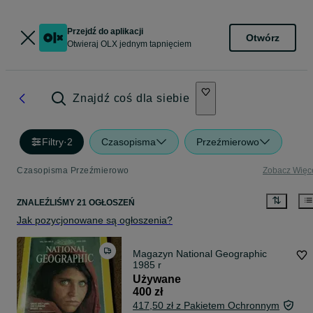
Przejdź do aplikacji
Otwórz
Otwieraj OLX jednym tapnięciem
Znajdź coś dla siebie
Filtry
·
2
Czasopisma
Przeźmierowo
Czasopisma Przeźmierowo
Zobacz Więc
ZNALEŹLIŚMY 21 OGŁOSZEŃ
Jak pozycjonowane są ogłoszenia?
Magazyn National Geographic
1985 r
Używane
400 zł
417,50 zł z Pakietem Ochronnym